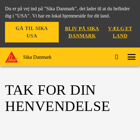
Du er på vej ind på "Sika Danmark", det lader til at du befinder
dig i "USA". Vi har en lokal hjemmeside for dit land.
GÅ TIL SIKA
BLIV PÅ SIKA
VÆLG ET
USA
DANMARK
LAND
Sika Danmark
TAK FOR DIN
HENVENDELSE