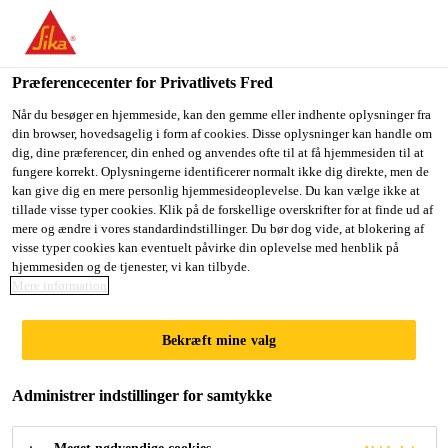
Du er på vej ind på "Sika Danmark", det lader til at du befinder
dig i "USA". Vi har en lokal hjemmeside for dit land.
Præferencecenter for Privatlivets Fred
GÅ TIL SIKA
BLIV PÅ SIKA
VÆLG ET
USA
DANMARK
LAND
Når du besøger en hjemmeside, kan den gemme eller indhente oplysninger fra
din browser, hovedsagelig i form af cookies. Disse oplysninger kan handle om
dig, dine præferencer, din enhed og anvendes ofte til at få hjemmesiden til at
fungere korrekt. Oplysningerne identificerer normalt ikke dig direkte, men de
Sika Danmark
kan give dig en mere personlig hjemmesideoplevelse. Du kan vælge ikke at
tillade visse typer cookies. Klik på de forskellige overskrifter for at finde ud af
mere og ændre i vores standardindstillinger. Du bør dog vide, at blokering af
visse typer cookies kan eventuelt påvirke din oplevelse med henblik på
hjemmesiden og de tjenester, vi kan tilbyde.
Mere information
LIM
Bekræft mine valg
Administrer indstillinger for samtykke