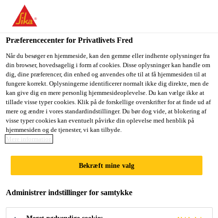
Du er på vej ind på "Sika Danmark", det lader til at du befinder
dig i "USA". Vi har en lokal hjemmeside for dit land.
Præferencecenter for Privatlivets Fred
GÅ TIL SIKA
BLIV PÅ SIKA
VÆLG ET
USA
DANMARK
LAND
Når du besøger en hjemmeside, kan den gemme eller indhente oplysninger fra
din browser, hovedsagelig i form af cookies. Disse oplysninger kan handle om
dig, dine præferencer, din enhed og anvendes ofte til at få hjemmesiden til at
fungere korrekt. Oplysningerne identificerer normalt ikke dig direkte, men de
Sika Danmark
kan give dig en mere personlig hjemmesideoplevelse. Du kan vælge ikke at
tillade visse typer cookies. Klik på de forskellige overskrifter for at finde ud af
mere og ændre i vores standardindstillinger. Du bør dog vide, at blokering af
visse typer cookies kan eventuelt påvirke din oplevelse med henblik på
hjemmesiden og de tjenester, vi kan tilbyde.
Mere information
CASCO LIM
Bekræft mine valg
Administrer indstillinger for samtykke