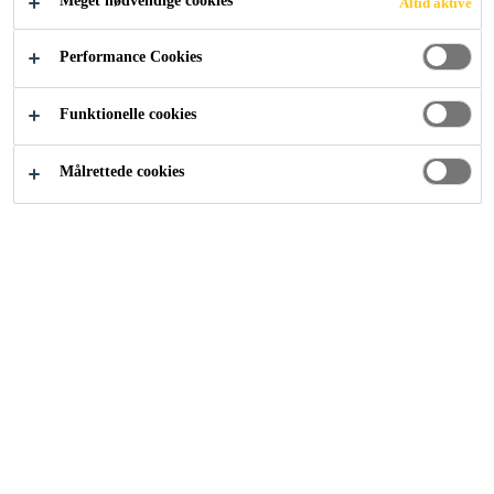
Meget nødvendige cookies
Altid aktive
KLIK HER FOR AT SE
PRODUKTER
Performance Cookies
Funktionelle cookies
Byggeri
...
Indfarvet slutpuds
Målrettede cookies
Med en af markedets bredeste
farveudvalg, tilbyder Sika gennem
gennem vores Skalflex®
produktsortiment indfarvet slutpuds
til forskellige typer af underlag -
samtidig kan produkterne både