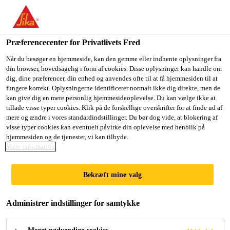
Du er på vej ind på "Sika Danmark", det lader til at du befinder
dig i "USA". Vi har en lokal hjemmeside for dit land.
Præferencecenter for Privatlivets Fred
GÅ TIL SIKA
BLIV PÅ SIKA
VÆLG ET
USA
DANMARK
LAND
Når du besøger en hjemmeside, kan den gemme eller indhente oplysninger fra
din browser, hovedsagelig i form af cookies. Disse oplysninger kan handle om
dig, dine præferencer, din enhed og anvendes ofte til at få hjemmesiden til at
fungere korrekt. Oplysningerne identificerer normalt ikke dig direkte, men de
Sika Danmark
kan give dig en mere personlig hjemmesideoplevelse. Du kan vælge ikke at
tillade visse typer cookies. Klik på de forskellige overskrifter for at finde ud af
mere og ændre i vores standardindstillinger. Du bør dog vide, at blokering af
visse typer cookies kan eventuelt påvirke din oplevelse med henblik på
hjemmesiden og de tjenester, vi kan tilbyde.
Mere information
INDFARVET
Bekræft mine valg
SLUTPUDS
Administrer indstillinger for samtykke