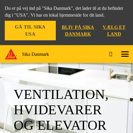
Du er på vej ind på "Sika Danmark", det lader til at du befinder
dig i "USA". Vi har en lokal hjemmeside for dit land.
GÅ TIL SIKA
BLIV PÅ SIKA
VÆLG ET
USA
DANMARK
LAND
Sika Danmark
VENTILATION,
HVIDEVARER
OG ELEVATOR