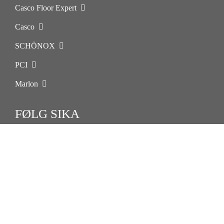
Casco Floor Expert
Casco
SCHÖNOX
PCI
Marlon
FØLG SIKA
Sika Danmark A/S
Hirsemarken 5
3520 Farum