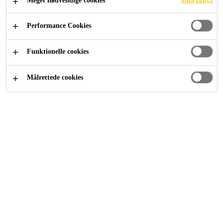
Meget nødvendige cookies
Altid aktive
Performance Cookies
Byggeri
...
Facadesystemer
Funktionelle cookies
Målrettede cookies
I blandt vores løsninger til facaden
tilbyder vi en række
systemløsninger.
Vi tilbyder isoleringssystemer til
både udvendig facade og indvendig
væg samt et ventileret
facadesystem. Derudover finder du
i vores sortiment også et system til
netpuds, murstensmønster og