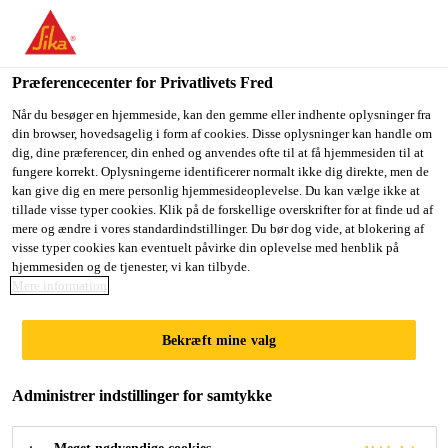
Du er på vej ind på "Sika Danmark", det lader til at du befinder
dig i "USA". Vi har en lokal hjemmeside for dit land.
Præferencecenter for Privatlivets Fred
GÅ TIL SIKA
BLIV PÅ SIKA
VÆLG ET
USA
DANMARK
LAND
Når du besøger en hjemmeside, kan den gemme eller indhente oplysninger fra
din browser, hovedsagelig i form af cookies. Disse oplysninger kan handle om
dig, dine præferencer, din enhed og anvendes ofte til at få hjemmesiden til at
fungere korrekt. Oplysningerne identificerer normalt ikke dig direkte, men de
Sika Danmark
kan give dig en mere personlig hjemmesideoplevelse. Du kan vælge ikke at
tillade visse typer cookies. Klik på de forskellige overskrifter for at finde ud af
mere og ændre i vores standardindstillinger. Du bør dog vide, at blokering af
visse typer cookies kan eventuelt påvirke din oplevelse med henblik på
hjemmesiden og de tjenester, vi kan tilbyde.
Mere information
FACADESYSTE
Bekræft mine valg
MER
Administrer indstillinger for samtykke