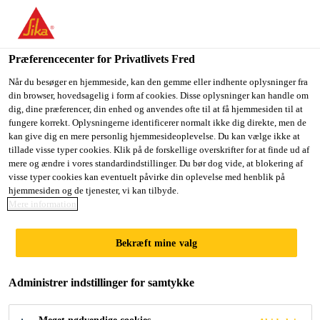
Du er på vej ind på "Sika Danmark", det lader til at du befinder
dig i "USA". Vi har en lokal hjemmeside for dit land.
Præferencecenter for Privatlivets Fred
GÅ TIL SIKA
BLIV PÅ SIKA
VÆLG ET
USA
DANMARK
LAND
Når du besøger en hjemmeside, kan den gemme eller indhente oplysninger fra
din browser, hovedsagelig i form af cookies. Disse oplysninger kan handle om
dig, dine præferencer, din enhed og anvendes ofte til at få hjemmesiden til at
fungere korrekt. Oplysningerne identificerer normalt ikke dig direkte, men de
Sika Danmark
kan give dig en mere personlig hjemmesideoplevelse. Du kan vælge ikke at
tillade visse typer cookies. Klik på de forskellige overskrifter for at finde ud af
mere og ændre i vores standardindstillinger. Du bør dog vide, at blokering af
visse typer cookies kan eventuelt påvirke din oplevelse med henblik på
hjemmesiden og de tjenester, vi kan tilbyde.
Mere information
GULVLIM
Bekræft mine valg
Administrer indstillinger for samtykke