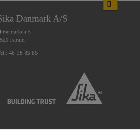
Sika Danmark A/S
irsemarken 5
520 Farum
el.:
48 18 85 85