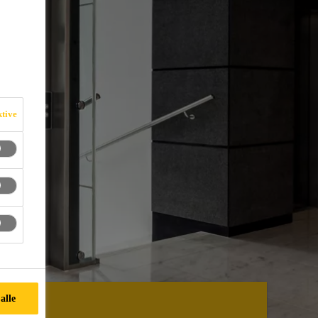
ktive
alle