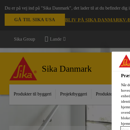
Du er på vej ind på "Sika Danmark", det lader til at du befinder dig
GÅ TIL SIKA USA
BLIV PÅ SIKA DANMARK
VÆ
Sika Group
Lande
Sika Danmark
Præf
Når d
hoved
Produkter til byggeri
Projektbyggeri
Produkter til indust
enhed
ident
hjemm
oversk
bloke
hjemm
Mere 