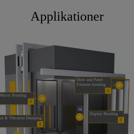
Applikationer
Door and Panel
Element bonding
Mirror Bonding
Display Bonding
nd & Vibration Damping