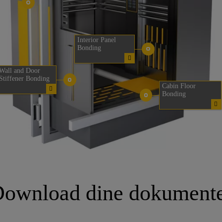
Interior Panel
Bonding
Wall and Door
Stiffener Bonding
Cabin Floor
Bonding
ownload dine dokument