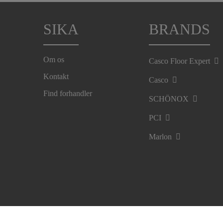
SIKA
BRANDS
Om os
Casco Floor Expert
Kontakt
Casco
Find forhandler
SCHÖNOX
PCI
Marlon