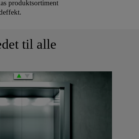
kas produktsortiment
deffekt.
et til alle