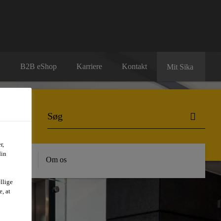
B2B eShop
Karriere
Kontakt
Mit Sika
r,
din
dygtighed
Om os
llige
, at