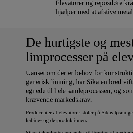
Elevatorer og reposdøre kræ
hjælper med at afstive meta
De hurtigste og mest
limprocesser på elev
Uanset om der er behov for konstrukti
generisk limning, har Sika en bred vift
egnede til hele samleprocessen, og so
krævende markedskrav.
Producenter af elevatorer stoler på Sikas løsninger
kabine- og dørproduktionen.
Sikas teknologier anvendes til limning af afstivn