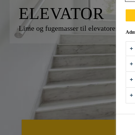
ELEVATOR
Lime og fugemasser til elevatorer
Admi