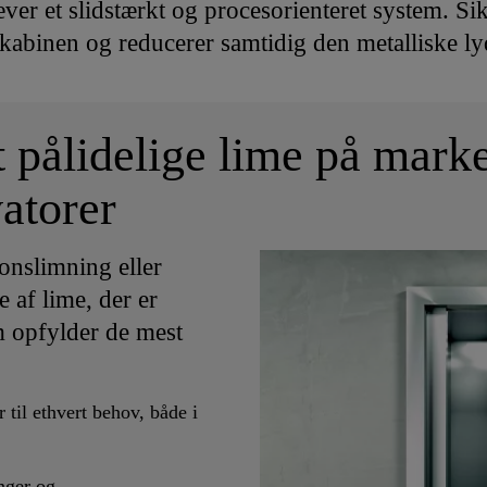
ver et slidstærkt og procesorienteret system. Si
lkabinen og reducerer samtidig den metalliske ly
 pålidelige lime på marked
atorer
onslimning eller
e af lime, der er
m opfylder de mest
 til ethvert behov, både i
inger og