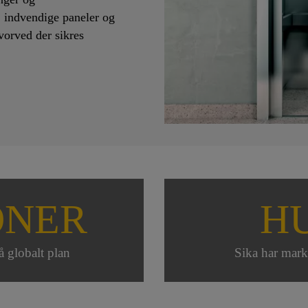
, indvendige paneler og
vorved der sikres
ONER
H
å globalt plan
Sika har mark