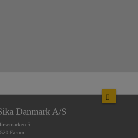
Sika Danmark A/S
irsemarken 5
520 Farum