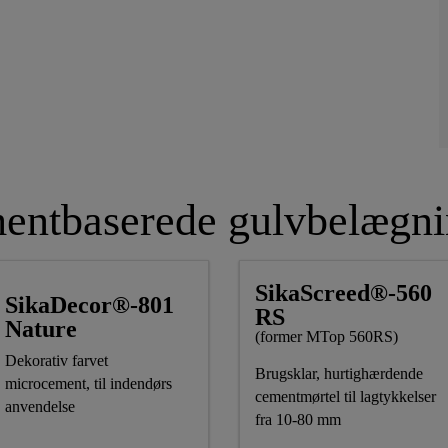
entbaserede gulvbelægni
SikaScreed®-560
SikaDecor®-801
RS
Nature
(former MTop 560RS)
Dekorativ farvet
Brugsklar, hurtighærdende
microcement, til indendørs
cementmørtel til lagtykkelser
anvendelse
fra 10-80 mm