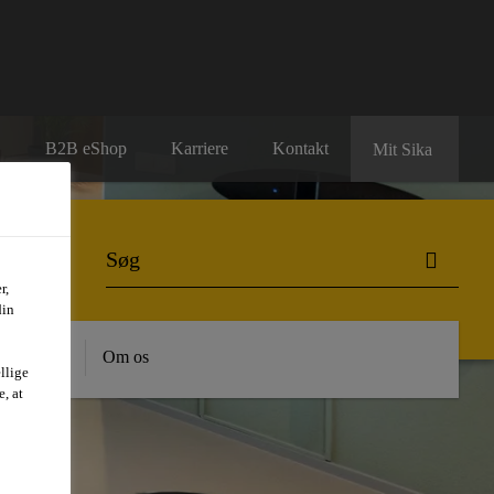
B2B eShop
Karriere
Kontakt
Mit Sika
r,
din
dygtighed
Om os
llige
, at