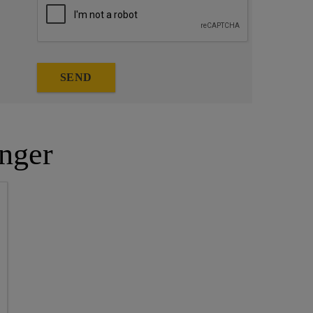
SEND
nger