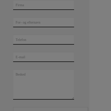
Firma
For- og efternavn
Telefon
E-mail
Besked