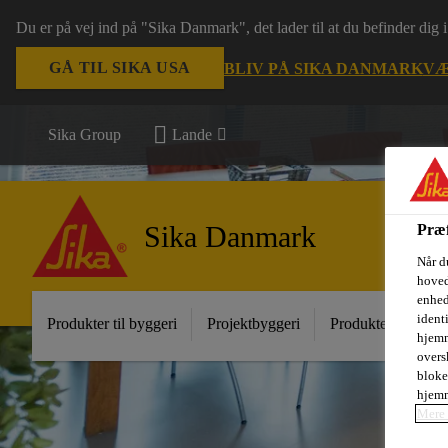
Du er på vej ind på "Sika Danmark", det lader til at du befinder dig
GÅ TIL SIKA USA
BLIV PÅ SIKA DANMARK
VÆ
Sika Group
Lande
Sika Danmark
Præf
Når d
hoved
enhed
ident
Produkter til byggeri
Projektbyggeri
Produkter til indust
hjemm
oversk
bloke
hjemm
Mere 