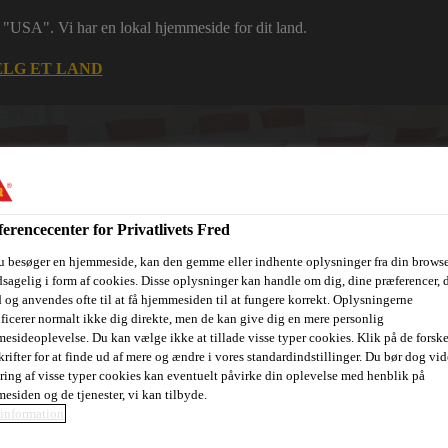
 i "USA". Vi har en lokal hjemmeside for dit land.
LG ET LAND
erencecenter for Privatlivets Fred
u besøger en hjemmeside, kan den gemme eller indhente oplysninger fra din browse
sagelig i form af cookies. Disse oplysninger kan handle om dig, dine præferencer, 
 og anvendes ofte til at få hjemmesiden til at fungere korrekt. Oplysningerne
ificerer normalt ikke dig direkte, men de kan give dig en mere personlig
ri
Dokumenter
Digital værktøjskasse
Referencer
Bære
esideoplevelse. Du kan vælge ikke at tillade visse typer cookies. Klik på de forske
rifter for at finde ud af mere og ændre i vores standardindstillinger. Du bør dog vide
ring af visse typer cookies kan eventuelt påvirke din oplevelse med henblik på
esiden og de tjenester, vi kan tilbyde.
information