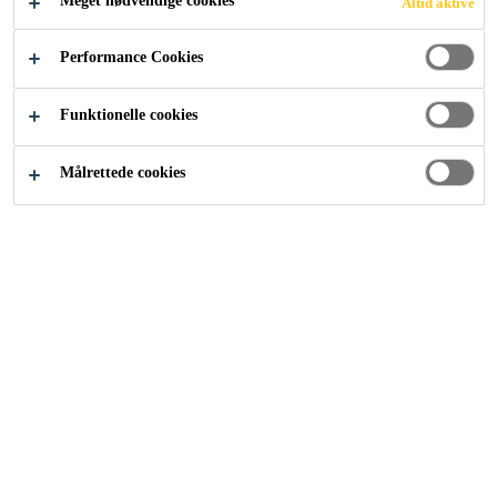
Meget nødvendige cookies
Altid aktive
Performance Cookies
Byggeri
...
Primer og tilbehør
Funktionelle cookies
Målrettede cookies
For at opnå en holdbar og
professionel fuge er korrekt
forbehandling og det rette tilbehør
afgørende. Hos Sika finder du alt,
hvad du skal bruge for at sikre
optimal vedhæftning og et flot
resultat – fra primer og
rengøringsmidler til glitteværktøj
og fugebagstop. Vores produkter er