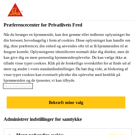
Du er på vej ind på "Sika Danmark", det lader til at du befinder
dig i "USA". Vi har en lokal hjemmeside for dit land.
Præferencecenter for Privatlivets Fred
GÅ TIL SIKA
BLIV PÅ SIKA
VÆLG ET
USA
DANMARK
LAND
Når du besøger en hjemmeside, kan den gemme eller indhente oplysninger fra
din browser, hovedsagelig i form af cookies. Disse oplysninger kan handle om
dig, dine præferencer, din enhed og anvendes ofte til at få hjemmesiden til at
fungere korrekt. Oplysningerne identificerer normalt ikke dig direkte, men de
Sika Danmark
kan give dig en mere personlig hjemmesideoplevelse. Du kan vælge ikke at
tillade visse typer cookies. Klik på de forskellige overskrifter for at finde ud af
mere og ændre i vores standardindstillinger. Du bør dog vide, at blokering af
visse typer cookies kan eventuelt påvirke din oplevelse med henblik på
hjemmesiden og de tjenester, vi kan tilbyde.
Mere information
PRIMER OG
Bekræft mine valg
TILBEHØR
Administrer indstillinger for samtykke