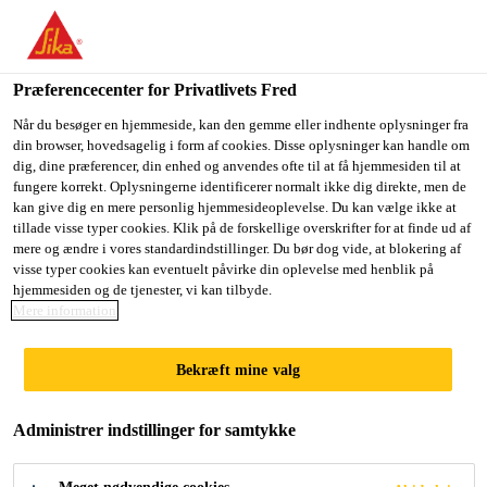
Du er på vej ind på "Sika Danmark", det lader til at du befinder
dig i "USA". Vi har en lokal hjemmeside for dit land.
Præferencecenter for Privatlivets Fred
GÅ TIL SIKA
BLIV PÅ SIKA
VÆLG ET
USA
DANMARK
LAND
Når du besøger en hjemmeside, kan den gemme eller indhente oplysninger fra
din browser, hovedsagelig i form af cookies. Disse oplysninger kan handle om
dig, dine præferencer, din enhed og anvendes ofte til at få hjemmesiden til at
fungere korrekt. Oplysningerne identificerer normalt ikke dig direkte, men de
Sika Danmark
kan give dig en mere personlig hjemmesideoplevelse. Du kan vælge ikke at
tillade visse typer cookies. Klik på de forskellige overskrifter for at finde ud af
mere og ændre i vores standardindstillinger. Du bør dog vide, at blokering af
visse typer cookies kan eventuelt påvirke din oplevelse med henblik på
hjemmesiden og de tjenester, vi kan tilbyde.
Mere information
FIND DIT SIKA
Bekræft mine valg
FARVEKORT
Administrer indstillinger for samtykke
HER