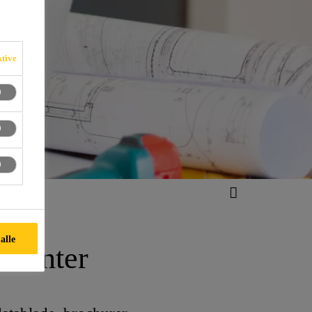
ktive
alle
dcenter