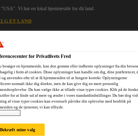
 i "USA". Vi har en lokal hjemmeside for dit land.
LG ET LAND
erencecenter for Privatlivets Fred
u besøger en hjemmeside, kan den gemme eller indhente oplysninger fra din browse
sagelig i form af cookies. Disse oplysninger kan handle om dig, dine præferencer, 
 og anvendes ofte til at få hjemmesiden til at fungere korrekt. Oplysningerne
ificerer normalt ikke dig direkte, men de kan give dig en mere personlig
esideoplevelse. Du kan vælge ikke at tillade visse typer cookies. Klik på de forske
rifter for at finde ud af mere og ændre i vores standardindstillinger. Du bør dog vide
ri
Dokumenter
Digital værktøjskasse
Referencer
Bære
ring af visse typer cookies kan eventuelt påvirke din oplevelse med henblik på
esiden og de tjenester, vi kan tilbyde.
information
Bekræft mine valg