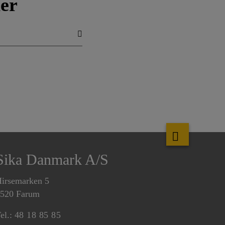
er
Sika Danmark A/S
irsemarken 5
520 Farum
el.:
48 18 85 85