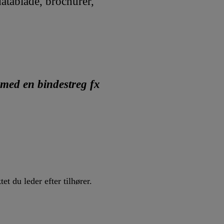
atablade, brochurer,
 med en bindestreg fx
t du leder efter tilhører.