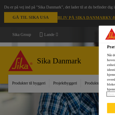
Du er på vej ind på "Sika Danmark", det lader til at du befinder dig
GÅ TIL SIKA USA
BLIV PÅ SIKA DANMARK
VÆ
Sika Group
Lande
Præf
Når d
Sika Danmark
hoved
enhed
ident
hjemm
oversk
Produkter til byggeri
Projektbyggeri
Produkter til indust
bloke
hjemm
Mere 