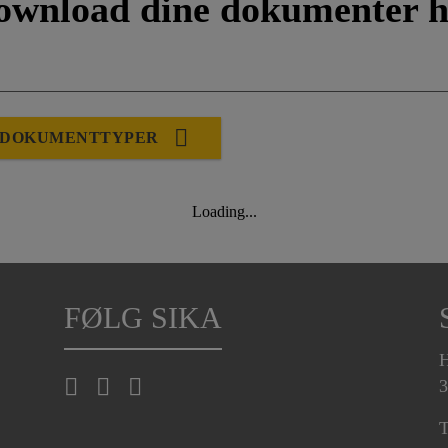
ownload dine dokumenter h
DOKUMENTTYPER
Loading...
FØLG SIKA
H
3
T