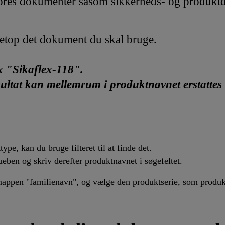
vores dokumenter såsom sikkerheds- og produktd
 netop det dokument du skal bruge.
x "Sikaflex-118".
esultat kan mellemrum i produktnavnet erstattes
pe, kan du bruge filteret til at finde det.
ueben og skriv derefter produktnavnet i søgefeltet.
nappen "familienavn", og vælge den produktserie, som produkte