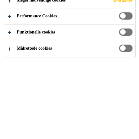
Meget nødvendige cookies
Altid aktive
Performance Cookies
Om os
Værdier & Principper
Funktionelle cookies
Målrettede cookies
Sikas fremtidige succes er ikke kun
afhængig af at forfølge den rigtige
strategi, men er i lige så høj grad
baseret på medarbejdernes tillid og
engagement. Sikas rejse til global
markedsleder er baseret på
virksomhedens iværksætterfilosofi
og Sika Spirit.