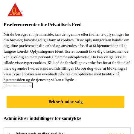
Du er på vej ind på "Sika Danmark", det lader til at du befinder
dig i "USA". Vi har en lokal hjemmeside for dit land.
Præferencecenter for Privatlivets Fred
GÅ TIL SIKA
BLIV PÅ SIKA
VÆLG ET
USA
DANMARK
LAND
Når du besøger en hjemmeside, kan den gemme eller indhente oplysninger fra
din browser, hovedsagelig i form af cookies. Disse oplysninger kan handle om
dig, dine præferencer, din enhed og anvendes ofte til at få hjemmesiden til at
fungere korrekt. Oplysningerne identificerer normalt ikke dig direkte, men de
Sika Danmark
kan give dig en mere personlig hjemmesideoplevelse. Du kan vælge ikke at
tillade visse typer cookies. Klik på de forskellige overskrifter for at finde ud af
mere og ændre i vores standardindstillinger. Du bør dog vide, at blokering af
visse typer cookies kan eventuelt påvirke din oplevelse med henblik på
hjemmesiden og de tjenester, vi kan tilbyde.
Mere information
VÆRDIER &
Bekræft mine valg
PRINCIPPER
Administrer indstillinger for samtykke