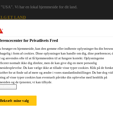
 i "USA". Vi har en lokal hjemmeside for dit land.
LG ET LAND
erencecenter for Privatlivets Fred
u besøger en hjemmeside, kan den gemme eller indhente oplysninger fra din browse
sagelig i form af cookies. Disse oplysninger kan handle om dig, dine præferencer, 
 og anvendes ofte til at få hjemmesiden til at fungere korrekt. Oplysningerne
ificerer normalt ikke dig direkte, men de kan give dig en mere personlig
esideoplevelse. Du kan vælge ikke at tillade visse typer cookies. Klik på de forske
rifter for at finde ud af mere og ændre i vores standardindstillinger. Du bør dog vide
ring af visse typer cookies kan eventuelt påvirke din oplevelse med henblik på
ri
Dokumenter
Digital værktøjskasse
Referencer
Bære
esiden og de tjenester, vi kan tilbyde.
information
Bekræft mine valg
S