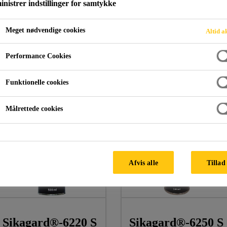
nistrer indstillinger for samtykke
Meget nødvendige cookies
Altid a
Hulrumsvoks
Performance Cookies
Funktionelle cookies
Målrettede cookies
Afvis alle
Tillad 
Sikagard®-6220 S
Sikagard®-6250 S