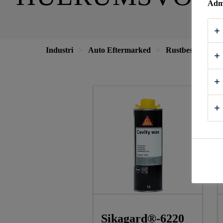
Admi
Industri
Auto Eftermarked
Rustbeskyttelse
Sikagard®-6220