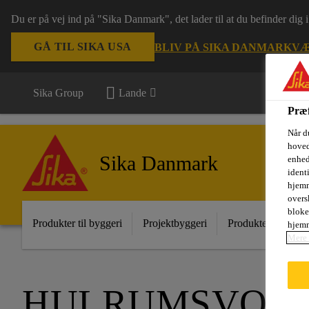
Du er på vej ind på "Sika Danmark", det lader til at du befinder dig
GÅ TIL SIKA USA
BLIV PÅ SIKA DANMARK
VÆ
Sika Group
Lande
Præf
Når d
hoved
Sika Danmark
enhed
ident
hjemm
oversk
bloke
Produkter til byggeri
Projektbyggeri
Produkter til indust
hjemm
Mere 
HULRUMSVOK