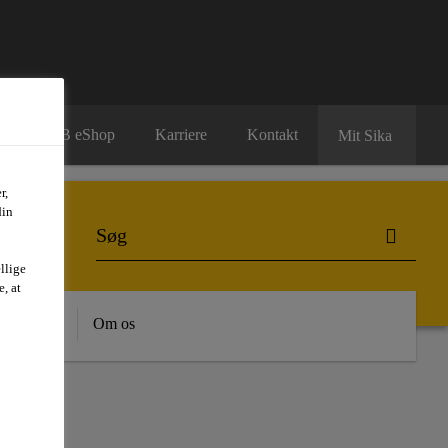
B2B eShop
Karriere
Kontakt
Mit Sika
r,
din
llige
, at
dygtighed
Om os