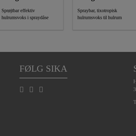
Sprøjtbar effektiv
Spraybar, tixotropisk
hulrumsvoks i spraydåse
hulrumsvoks til hulrum
FØLG SIKA
H
3
T