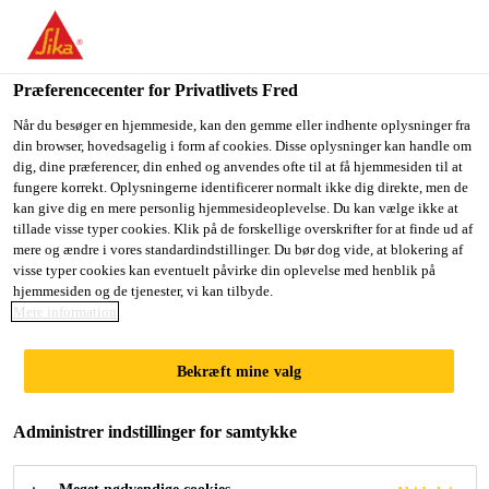
Du er på vej ind på "Sika Danmark", det lader til at du befinder
dig i "USA". Vi har en lokal hjemmeside for dit land.
Præferencecenter for Privatlivets Fred
GÅ TIL SIKA
BLIV PÅ SIKA
VÆLG ET
Industri
...
Sikagard®-6250 S
USA
DANMARK
LAND
Når du besøger en hjemmeside, kan den gemme eller indhente oplysninger fra
din browser, hovedsagelig i form af cookies. Disse oplysninger kan handle om
dig, dine præferencer, din enhed og anvendes ofte til at få hjemmesiden til at
fungere korrekt. Oplysningerne identificerer normalt ikke dig direkte, men de
Sika Danmark
kan give dig en mere personlig hjemmesideoplevelse. Du kan vælge ikke at
tillade visse typer cookies. Klik på de forskellige overskrifter for at finde ud af
Sikagard®-6250 S
mere og ændre i vores standardindstillinger. Du bør dog vide, at blokering af
visse typer cookies kan eventuelt påvirke din oplevelse med henblik på
hjemmesiden og de tjenester, vi kan tilbyde.
Spraybar, tixotropisk hulrumsvoks til
Mere information
hulrum
Bekræft mine valg
Sikagard®-6250 S er en hvid, aromatfri, holdbar
voks i en spraydåse med meget gode
Administrer indstillinger for samtykke
rustbeskyttelsesegenskaber. Den er egnet til effektiv
beskyttelse mod korrosion i karosserihulrum og