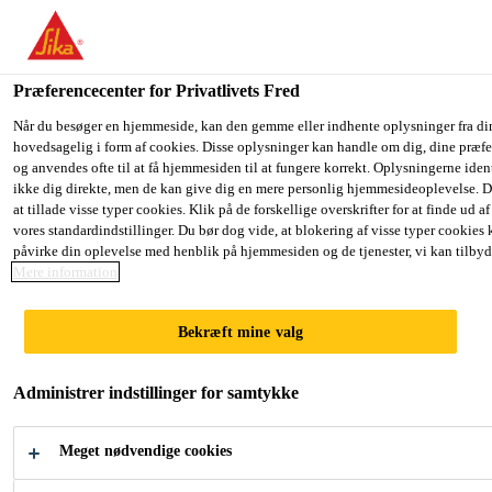
Du er på vej ind på "Sika Danmark", det lader til at du befinder dig
har en lokal hjemmeside for dit land.
Præferencecenter for Privatlivets Fred
GÅ TIL SIKA
BLIV PÅ SIKA
Industri
...
Sikagard®-6220
USA
DANMARK
Når du besøger en hjemmeside, kan den gemme eller indhente oplysninger fra di
hovedsagelig i form af cookies. Disse oplysninger kan handle om dig, dine præfe
og anvendes ofte til at få hjemmesiden til at fungere korrekt. Oplysningerne iden
ikke dig direkte, men de kan give dig en mere personlig hjemmesideoplevelse. 
Sika Danmark
at tillade visse typer cookies. Klik på de forskellige overskrifter for at finde ud a
vores standardindstillinger. Du bør dog vide, at blokering af visse typer cookies
Sikagard®-6220
påvirke din oplevelse med henblik på hjemmesiden og de tjenester, vi kan tilbyd
Mere information
Højtpenetrerende sprøjtbar hulrumsvoks
Bekræft mine valg
Sikagard®-6220 er en ravgul holdbar voks med
fremragende rustbeskyttelses egenskaber. Anvendes
Administrer indstillinger for samtykke
til effektiv beskyttelse mod rust i hulrum og udviser
overbevisende påføringsegenskaber og slutresultater.
Meget nødvendige cookies
Læs mere +
Takket være den meget effektive penetreringsevne