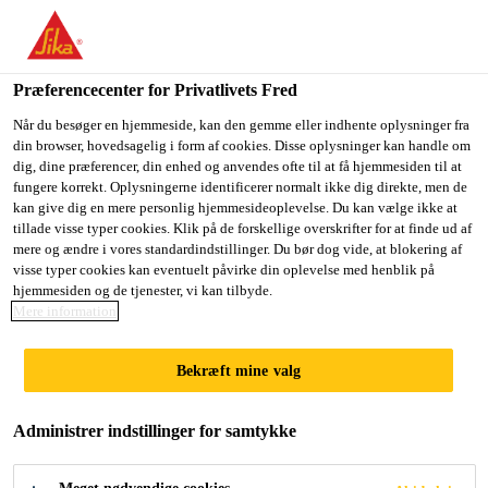
Du er på vej ind på "Sika Danmark", det lader til at du befinder
dig i "USA". Vi har en lokal hjemmeside for dit land.
Præferencecenter for Privatlivets Fred
GÅ TIL SIKA
BLIV PÅ SIKA
VÆLG ET
USA
DANMARK
LAND
Når du besøger en hjemmeside, kan den gemme eller indhente oplysninger fra
din browser, hovedsagelig i form af cookies. Disse oplysninger kan handle om
dig, dine præferencer, din enhed og anvendes ofte til at få hjemmesiden til at
fungere korrekt. Oplysningerne identificerer normalt ikke dig direkte, men de
Sika Danmark
kan give dig en mere personlig hjemmesideoplevelse. Du kan vælge ikke at
tillade visse typer cookies. Klik på de forskellige overskrifter for at finde ud af
mere og ændre i vores standardindstillinger. Du bør dog vide, at blokering af
visse typer cookies kan eventuelt påvirke din oplevelse med henblik på
hjemmesiden og de tjenester, vi kan tilbyde.
LIMNING MED
Mere information
POWERCURE
Bekræft mine valg
Administrer indstillinger for samtykke