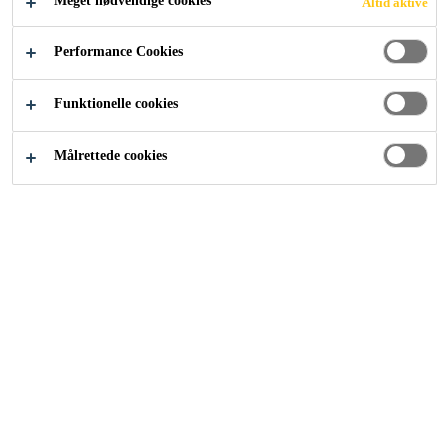
Meget nødvendige cookies
Altid aktive
Industri
...
Limning med PowerCure
Performance Cookies
Funktionelle cookies
Målrettede cookies
Limning med PowerCure giver næsten sig selv og er
meget simpel. Der er dog nogle særlige forhold, der skal
overholdes, for at opnå den bedste ydelse og undgå
problemer.
Sort primer forbehandlingsproces udføres ved
rudeudskiftning med SikaTack® ELITE.
For at kunne vise dette indhold skal du acceptere "Målrettede