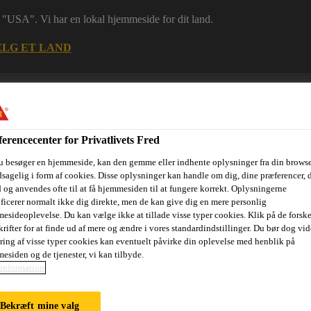
 i "USA". Vi har en lokal hjemmeside for dit land.
LG ET LAND
erencecenter for Privatlivets Fred
u besøger en hjemmeside, kan den gemme eller indhente oplysninger fra din browse
sagelig i form af cookies. Disse oplysninger kan handle om dig, dine præferencer, 
 og anvendes ofte til at få hjemmesiden til at fungere korrekt. Oplysningerne
ificerer normalt ikke dig direkte, men de kan give dig en mere personlig
esideoplevelse. Du kan vælge ikke at tillade visse typer cookies. Klik på de forske
ri
Dokumenter
Digital værktøjskasse
Referencer
Bære
rifter for at finde ud af mere og ændre i vores standardindstillinger. Du bør dog vide
ring af visse typer cookies kan eventuelt påvirke din oplevelse med henblik på
esiden og de tjenester, vi kan tilbyde.
information
-VÆK-TID
Bekræft mine valg