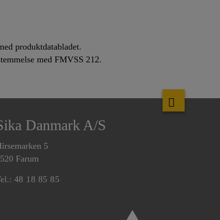
med produktdatabladet.
rensstemmelse med FMVSS 212.
Sika Danmark A/S
irsemarken 5
520 Farum
el.:
48 18 85 85