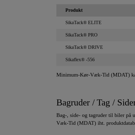
Produkt
SikaTack® ELITE
SikaTack® PRO
SikaTack® DRIVE
Sikaflex® -556
Minimum-Kør-Væk-Tid (MDAT) kan i 
Bagruder / Tag / Side
Bag-, side- og tagruder til biler p
Væk-Tid (MDAT) iht. produktdatab