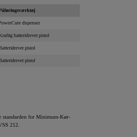
Påføringsværktøj
PowerCure dispenser
Kraftig batteridrevet pistol
Batteridrevet pistol
Batteridrevet pistol
lder standarden for Minimum-Kør-
MVSS 212.