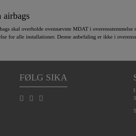
n airbags
irbags skal overholde ovennævnte MDAT i overensstemmelse 
lse for alle installationer. Denne anbefaling er ikke i ove
FØLG SIKA
H
3
T