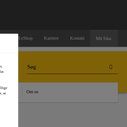
B2B eShop
Karriere
Kontakt
Mit Sika
r,
din
llige
dygtighed
Om os
, at