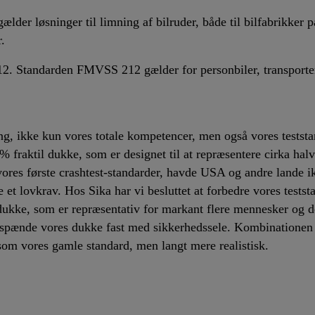
gælder løsninger til limning af bilruder, både til bilfabrikker
.
2. Standarden FMVSS 212 gælder for personbiler, transporter
ing, ikke kun vores totale kompetencer, men også vores test
 fraktil dukke, som er designet til at repræsentere cirka ha
ores første crashtest-standarder, havde USA og andre lande i
e et lovkrav. Hos Sika har vi besluttet at forbedre vores test
kke, som er repræsentativ for markant flere mennesker og der
 spænde vores dukke fast med sikkerhedssele. Kombinationen
som vores gamle standard, men langt mere realistisk.