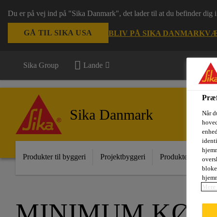
Du er på vej ind på "Sika Danmark", det lader til at du befinder dig
GÅ TIL SIKA USA
BLIV PÅ SIKA DANMARK
VÆ
Sika Group
Lande
Præf
Sika Danmark
Når d
hoved
enhed
ident
hjemm
Produkter til byggeri
Projektbyggeri
Produkter til indust
oversk
bloke
hjemm
Mere 
MINIMUM KØR