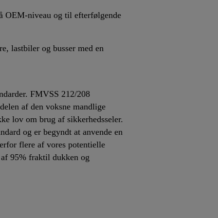
 på OEM-niveau og til efterfølgende
e, lastbiler og busser med en
standarder. FMVSS 212/208
lvdelen af den voksne mandlige
kke lov om brug af sikkerhedsseler.
standard og er begyndt at anvende en
for flere af vores potentielle
 af 95% fraktil dukken og