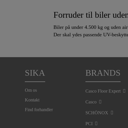
Forruder til biler ude
Biler på under 4.500 kg og uden a
Der skal ydes passende UV-beskytte
SIKA
BRANDS
Om os
Casco Floor Expert
Kontakt
Casco
Find forhandler
SCHÖNOX
PCI