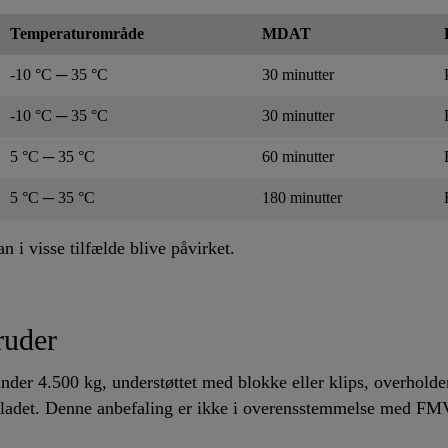
Temperaturområde
MDAT
-10 °C ─ 35 °C
30 minutter
-10 °C ─ 35 °C
30 minutter
5 °C ─ 35 °C
60 minutter
5 °C ─ 35 °C
180 minutter
visse tilfælde blive påvirket.
ruder
å under 4.500 kg, understøttet med blokke eller klips, overho
ladet. Denne anbefaling er ikke i overensstemmelse med F