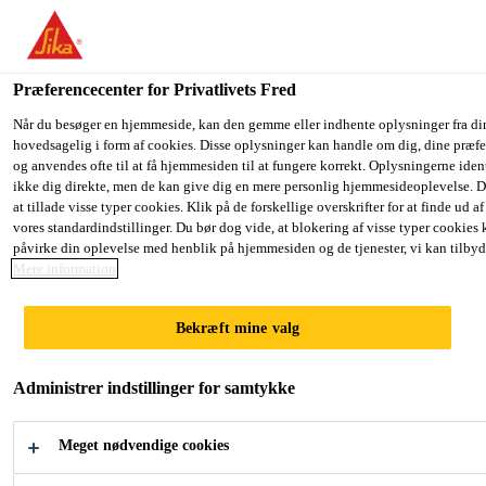
Du er på vej ind på "Sika Danmark", det lader til at du befinder dig
har en lokal hjemmeside for dit land.
Præferencecenter for Privatlivets Fred
GÅ TIL SIKA
BLIV PÅ SIKA
Byggeri
...
Sika® Intraplast® A
USA
DANMARK
Når du besøger en hjemmeside, kan den gemme eller indhente oplysninger fra di
hovedsagelig i form af cookies. Disse oplysninger kan handle om dig, dine præfe
og anvendes ofte til at få hjemmesiden til at fungere korrekt. Oplysningerne iden
ikke dig direkte, men de kan give dig en mere personlig hjemmesideoplevelse. 
Sika Danmark
at tillade visse typer cookies. Klik på de forskellige overskrifter for at finde ud a
vores standardindstillinger. Du bør dog vide, at blokering af visse typer cookies
Sika® Intraplast®
påvirke din oplevelse med henblik på hjemmesiden og de tjenester, vi kan tilbyd
Mere information
A
Bekræft mine valg
Ekspansionsmiddel til beton og
Administrer indstillinger for samtykke
cementmørtel
Sika® Intraplast® A er et pulver der anvendes
Meget nødvendige cookies
som tilsætningsstof til beton og cementmørtel.