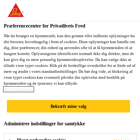
Du er på vej ind på "Sika Danmark", det lader til at du befinder
dig i "USA". Vi har en lokal hjemmeside for dit land.
Præferencecenter for Privatlivets Fred
GÅ TIL SIKA
BLIV PÅ SIKA
VÆLG ET
Byggeri
...
SikaSeal®-626 Fire Board+
USA
DANMARK
LAND
Når du besøger en hjemmeside, kan den gemme eller indhente oplysninger fra
din browser, hovedsagelig i form af cookies. Disse oplysninger kan handle om
dig, dine præferencer, din enhed og anvendes ofte til at få hjemmesiden til at
fungere korrekt. Oplysningerne identificerer normalt ikke dig direkte, men de
Sika Danmark
kan give dig en mere personlig hjemmesideoplevelse. Du kan vælge ikke at
tillade visse typer cookies. Klik på de forskellige overskrifter for at finde ud af
SikaSeal®-626
mere og ændre i vores standardindstillinger. Du bør dog vide, at blokering af
visse typer cookies kan eventuelt påvirke din oplevelse med henblik på
hjemmesiden og de tjenester, vi kan tilbyde.
Fire Board+
Mere information
Coatet brandresistent mineraluldsplade
Bekræft mine valg
SikaSeal®-626 Fire Board+ er en mineraluldsbaseret
Administrer indstillinger for samtykke
beskyttelsesplade coatet med brandresistent
Sikacryl®-625 Fire+. Dets alsidighed gør det