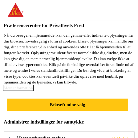
Du er på vej ind på "Sika Danmark", det lader til at du befinder
dig i "USA". Vi har en lokal hjemmeside for dit land.
Præferencecenter for Privatlivets Fred
GÅ TIL SIKA
BLIV PÅ SIKA
VÆLG ET
Byggeri
...
Sikaflex® PRO-3 Purform®
USA
DANMARK
LAND
Når du besøger en hjemmeside, kan den gemme eller indhente oplysninger fra
din browser, hovedsagelig i form af cookies. Disse oplysninger kan handle om
dig, dine præferencer, din enhed og anvendes ofte til at få hjemmesiden til at
fungere korrekt. Oplysningerne identificerer normalt ikke dig direkte, men de
Sika Danmark
kan give dig en mere personlig hjemmesideoplevelse. Du kan vælge ikke at
tillade visse typer cookies. Klik på de forskellige overskrifter for at finde ud af
Sikaflex® PRO-3
mere og ændre i vores standardindstillinger. Du bør dog vide, at blokering af
visse typer cookies kan eventuelt påvirke din oplevelse med henblik på
hjemmesiden og de tjenester, vi kan tilbyde.
Purform®
Mere information
Polyurethanfugemasse til gulvfuger og
Bekræft mine valg
anlægskonstruktioner
Administrer indstillinger for samtykke
Sikaflex® PRO-3 Purform® er en 1-komponent,
fugthærdende, elastisk polyurethanfugemasse. Den