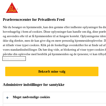
Du er på vej ind på "Sika Danmark", det lader til at du befinder dig
har en lokal hjemmeside for dit land.
Præferencecenter for Privatlivets Fred
GÅ TIL SIKA
BLIV PÅ SIKA
Industri
...
Sikaflex®-221
USA
DANMARK
Når du besøger en hjemmeside, kan den gemme eller indhente oplysninger fra di
hovedsagelig i form af cookies. Disse oplysninger kan handle om dig, dine præfe
og anvendes ofte til at få hjemmesiden til at fungere korrekt. Oplysningerne iden
ikke dig direkte, men de kan give dig en mere personlig hjemmesideoplevelse. 
Sika Danmark
at tillade visse typer cookies. Klik på de forskellige overskrifter for at finde ud a
vores standardindstillinger. Du bør dog vide, at blokering af visse typer cookies
Sikaflex®-221
påvirke din oplevelse med henblik på hjemmesiden og de tjenester, vi kan tilbyd
Mere information
Multianvendelig lim- og fugemasse med
Bekræft mine valg
gode vedhæftningsegenskaber
Administrer indstillinger for samtykke
Sikaflex®-221 er en multianvendelig enkomponent
kvalitetspolyuretan lim-og fugemasse, som hærder
med luftens fugtighed. Kan anvendes til indvendige
Meget nødvendige cookies
fuger og lette limopgaver.