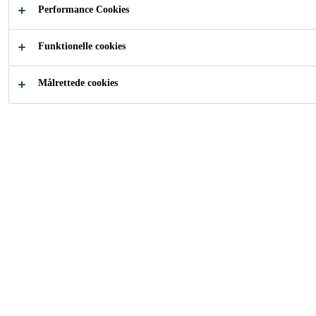
Læs mere +
Performance Cookies
Funktionelle cookies
Vedhæfter til mange materialer
Ældningsbestandig
Målrettede cookies
Kan overmales
KONTAKT