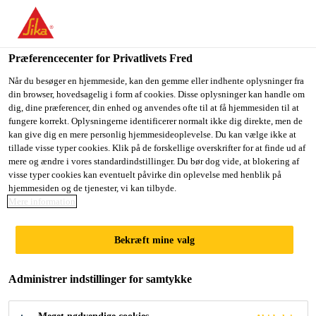
Du er på vej ind på "Sika Danmark", det lader til at du befinder
dig i "USA". Vi har en lokal hjemmeside for dit land.
Præferencecenter for Privatlivets Fred
GÅ TIL SIKA
BLIV PÅ SIKA
VÆLG ET
USA
DANMARK
LAND
Når du besøger en hjemmeside, kan den gemme eller indhente oplysninger fra
din browser, hovedsagelig i form af cookies. Disse oplysninger kan handle om
dig, dine præferencer, din enhed og anvendes ofte til at få hjemmesiden til at
fungere korrekt. Oplysningerne identificerer normalt ikke dig direkte, men de
Sika Danmark
kan give dig en mere personlig hjemmesideoplevelse. Du kan vælge ikke at
tillade visse typer cookies. Klik på de forskellige overskrifter for at finde ud af
mere og ændre i vores standardindstillinger. Du bør dog vide, at blokering af
visse typer cookies kan eventuelt påvirke din oplevelse med henblik på
hjemmesiden og de tjenester, vi kan tilbyde.
WEATHER
Mere information
RESISTANT
Bekræft mine valg
SEALING
Administrer indstillinger for samtykke