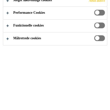
Meget nødvendige cookies
Altid aktive
Industri
...
Weather resistant sealing
Performance Cookies
Funktionelle cookies
Målrettede cookies
Protecting the inside and outside of the nacelle
SIKA