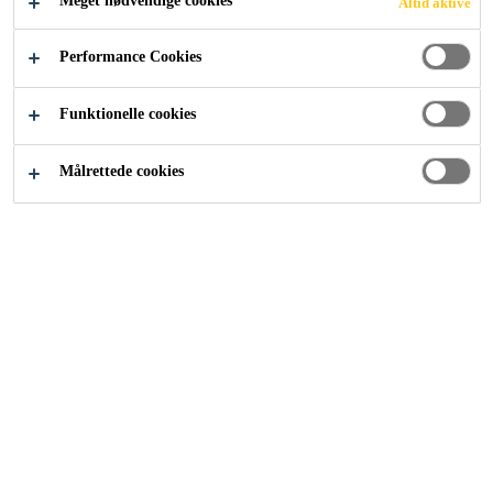
Meget nødvendige cookies
Altid aktive
Industri
Vind- og solenergi
Solenergi
Performance Cookies
Funktionelle cookies
Målrettede cookies
SIKA
Om os
Kontakt
Find forhandler
BRANDS