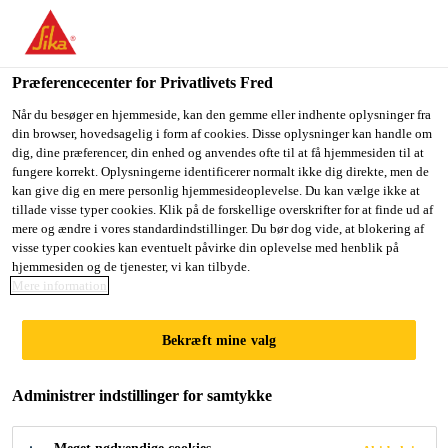
Du er på vej ind på "Sika Danmark", det lader til at du befinder
dig i "USA". Vi har en lokal hjemmeside for dit land.
Præferencecenter for Privatlivets Fred
GÅ TIL SIKA
BLIV PÅ SIKA
VÆLG ET
USA
DANMARK
LAND
Når du besøger en hjemmeside, kan den gemme eller indhente oplysninger fra
din browser, hovedsagelig i form af cookies. Disse oplysninger kan handle om
dig, dine præferencer, din enhed og anvendes ofte til at få hjemmesiden til at
fungere korrekt. Oplysningerne identificerer normalt ikke dig direkte, men de
Sika Danmark
kan give dig en mere personlig hjemmesideoplevelse. Du kan vælge ikke at
tillade visse typer cookies. Klik på de forskellige overskrifter for at finde ud af
mere og ændre i vores standardindstillinger. Du bør dog vide, at blokering af
visse typer cookies kan eventuelt påvirke din oplevelse med henblik på
hjemmesiden og de tjenester, vi kan tilbyde.
CONCENTRATED
Mere information
SOLAR POWER
Bekræft mine valg
(CSP)
Administrer indstillinger for samtykke