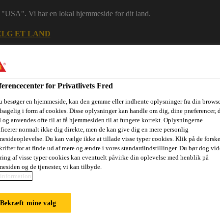
 i "USA". Vi har en lokal hjemmeside for dit land.
LG ET LAND
erencecenter for Privatlivets Fred
u besøger en hjemmeside, kan den gemme eller indhente oplysninger fra din browse
sagelig i form af cookies. Disse oplysninger kan handle om dig, dine præferencer, 
 og anvendes ofte til at få hjemmesiden til at fungere korrekt. Oplysningerne
ificerer normalt ikke dig direkte, men de kan give dig en mere personlig
esideoplevelse. Du kan vælge ikke at tillade visse typer cookies. Klik på de forske
rifter for at finde ud af mere og ændre i vores standardindstillinger. Du bør dog vide
ring af visse typer cookies kan eventuelt påvirke din oplevelse med henblik på
ri
Dokumenter
Digital værktøjskasse
Referencer
Bære
esiden og de tjenester, vi kan tilbyde.
information
Bekræft mine valg
BONDED PV ROO