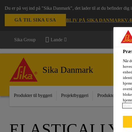
Du er på vej ind på "Sika Danmark", det lader til at du befinder dig
GÅ TIL SIKA USA
BLIV PÅ SIKA DANMARK
VÆ
Sika Group
Lande
Præf
Når d
hoved
Sika Danmark
enhed
ident
hjemm
oversk
bloke
Produkter til byggeri
Projektbyggeri
Produkter til indust
hjemm
Mere 
ELASTICALLY 