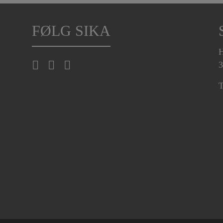
FØLG SIKA
H
3
T