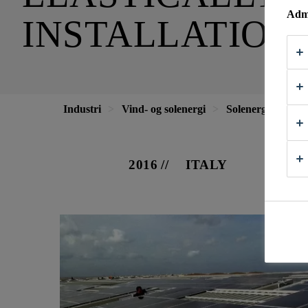
Admi
INSTALLATION
Industri
Vind- og solenergi
Solenergi
Elas
2016
ITALY