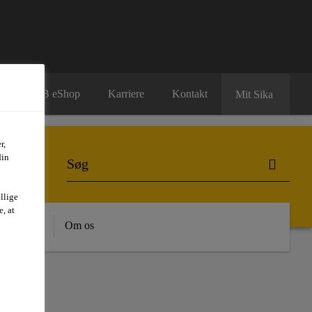
B2B eShop
Karriere
Kontakt
Mit Sika
r,
din
llige
, at
dygtighed
Om os
F