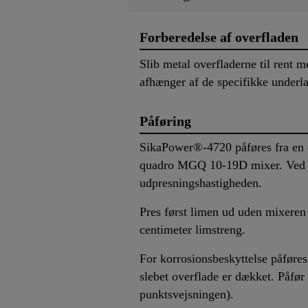
Forberedelse af overfladen
Slib metal overfladerne til rent 
afhænger af de specifikke underl
Påføring
SikaPower®-4720 påføres fra en d
quadro MGQ 10-19D mixer. Ved la
udpresningshastigheden.
Pres først limen ud uden mixeren 
centimeter limstreng.
For korrosionsbeskyttelse påføres
slebet overflade er dækket. Påfør
punktsvejsningen).