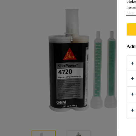
bloke
hjemm
Mere 
Admi