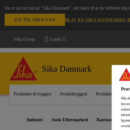
Du er på vej ind på "Sika Danmark", det lader til at du befinder dig
GÅ TIL SIKA USA
BLIV PÅ SIKA DANMARK
VÆ
Sika Group
Lande
Sika Danmark
Præf
Produkter til byggeri
Projektbyggeri
Produkter til indust
Når d
hoved
enhed
ident
Industri
Auto Eftermarked
Karosserilimnin
hjemm
oversk