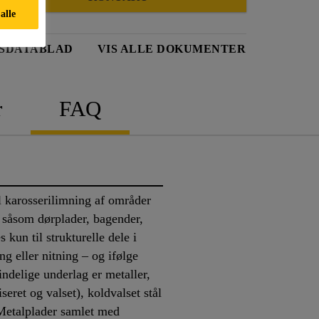
alle
SDATABLAD
VIS ALLE DOKUMENTER
r
FAQ
 karosserilimning af områder
 såsom dørplader, bagender,
kun til strukturelle dele i
 eller nitning – og ifølge
indelige underlag er metaller,
seret og valset), koldvalset stål
Metalplader samlet med