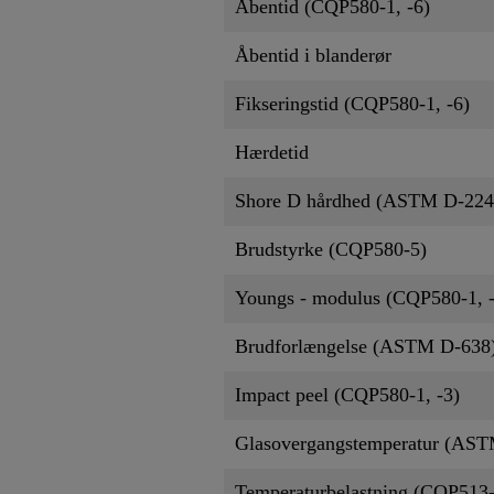
Åbentid (CQP580-1, -6)
Åbentid i blanderør
Fikseringstid (CQP580-1, -6)
Hærdetid
Shore D hårdhed (ASTM D-224
Brudstyrke (CQP580-5)
Youngs - modulus (CQP580-1, -
Brudforlængelse (ASTM D-638
Impact peel (CQP580-1, -3)
Glasovergangstemperatur (AST
Temperaturbelastning (CQP513-