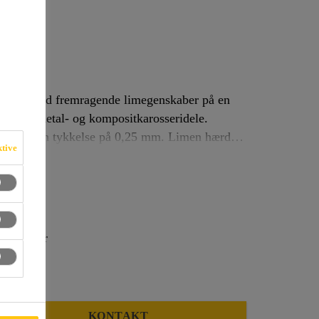
0
 lim, med fremragende limegenskaber på en
mning af metal- og kompositkarosseridele.
reng med en tykkelse på 0,25 mm. Limen hærder
ktive
ved rumtemperatur, og limfugen er hård efter hærdning.
den primer
KONTAKT