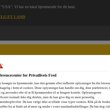
 i "USA". Vi har en lokal hjemmeside for dit land.
LG ET LAND
erencecenter for Privatlivets Fred
ri
Dokumenter
Digital værktøjskasse
Referencer
Bære
u besøger en hjemmeside, kan den gemme eller indhente oplysninger fra din browse
sagelig i form af cookies. Disse oplysninger kan handle om dig, dine præferencer, 
 og anvendes ofte til at få hjemmesiden til at fungere korrekt. Oplysningerne
ificerer normalt ikke dig direkte, men de kan give dig en mere personlig
g
Karosserilim
SikaPower®-4720
esideoplevelse. Du kan vælge ikke at tillade visse typer cookies. Klik på de forske
rifter for at finde ud af mere og ændre i vores standardindstillinger. Du bør dog vide