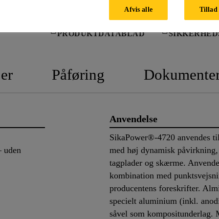
Afvis alle
Tillad 
PRODUKTDATABLAD
SIKKERHED
er
Påføring
Dokumente
Anvendelse
SikaPower®-4720 anvendes til
– uden
med høj dynamisk påvirkning,
tagplader og skærme. Anvendes 
kombination med punktsvejsning
producentens foreskrifter. Alm
specielt aluminium (inkl. anodi
såvel som kompositunderlag. 