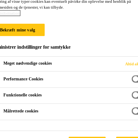
ring af visse typer cookies kan eventuelt påvirke din oplevelse med henblik på
SikaPower®-472
esiden og de tjenester, vi kan tilbyde.
information
2-komponent højstyrke karrosserilim
Bekræft mine valg
SikaPower®-4720 er en 2-komponent højstyrke epoxy
nistrer indstillinger for samtykke
bred vifte af underlag. Den er specielt udviklet til li
Glaskuglerne i limen sikrer en ens og optimal limst
Meget nødvendige cookies
Altid a
Læs mere +
Performance Cookies
Højstyrke limning
Funktionelle cookies
God vedhæftning til en bred vifte af underlag – u
Målrettede cookies
Lang åbentid