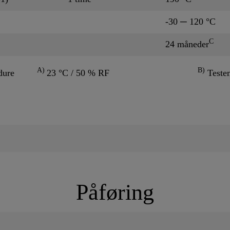
-30 ─ 120 °C
C
24 måneder
A)
B)
dure
23 °C / 50 % RF
Teste
Påføring