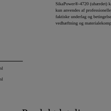
SikaPower®-4720 (uhærdet) ka
kun anvendes af professionelle
faktiske underlag og betingelse
vedhæftning og materialekompa
ml
ml