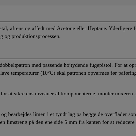
metal, afrens og affedt med Acetone eller Heptane. Yderligere 
ag og produktionsprocessen.
obbeltpatron med passende højtydende fugepistol. For at op
ve temperaturer (10°C) skal patronen opvarmes før påføring
for at sikre ens niveauer af komponenterne, monter mixeren o
 og bearbejdes limen i et tyndt lag på begge de overflader som
 en limstreng på den ene side 5 mm fra kanten for at reducere