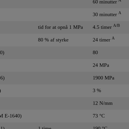
A
60 minutter
A
30 minutter
A/B
tid for at opnå 1 MPa
4.5 timer
A
80 % af styrke
24 timer
0)
80
24 MPa
6)
1900 MPa
)
3 %
12 N/mm
M E-1640)
73 °C
1)
1 time
190 °C