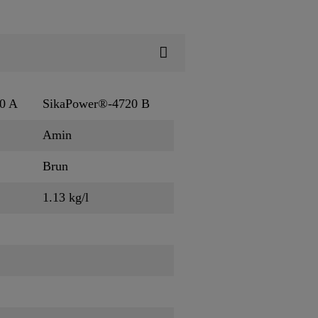
0 A
SikaPower®-4720 B
Amin
Brun
1.13 kg/l