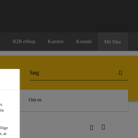
B2B eShop
Karriere
Kontakt
Mit Sika
dygtighed
Om os
r,
din
llige
, at