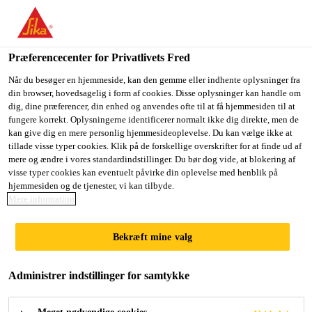
Du er på vej ind på "Sika Danmark", det lader til at du befinder
dig i "USA". Vi har en lokal hjemmeside for dit land.
Præferencecenter for Privatlivets Fred
GÅ TIL SIKA
BLIV PÅ SIKA
VÆLG ET
Byggeri
...
Sikaflex®-118 Extreme Grab
USA
DANMARK
LAND
Når du besøger en hjemmeside, kan den gemme eller indhente oplysninger fra
din browser, hovedsagelig i form af cookies. Disse oplysninger kan handle om
dig, dine præferencer, din enhed og anvendes ofte til at få hjemmesiden til at
fungere korrekt. Oplysningerne identificerer normalt ikke dig direkte, men de
Sika Danmark
kan give dig en mere personlig hjemmesideoplevelse. Du kan vælge ikke at
tillade visse typer cookies. Klik på de forskellige overskrifter for at finde ud af
Sikaflex®-118
mere og ændre i vores standardindstillinger. Du bør dog vide, at blokering af
visse typer cookies kan eventuelt påvirke din oplevelse med henblik på
hjemmesiden og de tjenester, vi kan tilbyde.
Extreme Grab
Mere information
Montagelim
Bekræft mine valg
Sikaflex®-118 Extreme Grab er en 1-komponent
Administrer indstillinger for samtykke
montagelim med høj styrke, der hæfter på de fleste
byggematerialer. Kan anvendes inden- og udendørs.