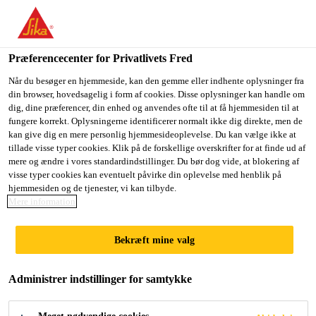
Du er på vej ind på "Sika Danmark", det lader til at du befinder
dig i "USA". Vi har en lokal hjemmeside for dit land.
Præferencecenter for Privatlivets Fred
GÅ TIL SIKA
BLIV PÅ SIKA
VÆLG ET
Byggeri
...
Sikafloor® MultiFlex PS-32 UV
USA
DANMARK
LAND
Når du besøger en hjemmeside, kan den gemme eller indhente oplysninger fra
din browser, hovedsagelig i form af cookies. Disse oplysninger kan handle om
dig, dine præferencer, din enhed og anvendes ofte til at få hjemmesiden til at
fungere korrekt. Oplysningerne identificerer normalt ikke dig direkte, men de
Sika Danmark
kan give dig en mere personlig hjemmesideoplevelse. Du kan vælge ikke at
tillade visse typer cookies. Klik på de forskellige overskrifter for at finde ud af
Sikafloor®
mere og ændre i vores standardindstillinger. Du bør dog vide, at blokering af
visse typer cookies kan eventuelt påvirke din oplevelse med henblik på
hjemmesiden og de tjenester, vi kan tilbyde.
MultiFlex PS-32
Mere information
UV
Bekræft mine valg
Glat, ensfarvet, sejelastisk polyuretan
Administrer indstillinger for samtykke
gulvbelægning med UV forsegling