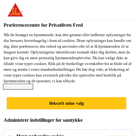
Du er på vej ind på "Sika Danmark", det lader til at du befinder
dig i "USA". Vi har en lokal hjemmeside for dit land.
Præferencecenter for Privatlivets Fred
GÅ TIL SIKA
BLIV PÅ SIKA
VÆLG ET
Byggeri
...
Sikafloor® MultiFlex PS-32
USA
DANMARK
LAND
Når du besøger en hjemmeside, kan den gemme eller indhente oplysninger fra
din browser, hovedsagelig i form af cookies. Disse oplysninger kan handle om
dig, dine præferencer, din enhed og anvendes ofte til at få hjemmesiden til at
fungere korrekt. Oplysningerne identificerer normalt ikke dig direkte, men de
Sika Danmark
kan give dig en mere personlig hjemmesideoplevelse. Du kan vælge ikke at
tillade visse typer cookies. Klik på de forskellige overskrifter for at finde ud af
Sikafloor®
mere og ændre i vores standardindstillinger. Du bør dog vide, at blokering af
visse typer cookies kan eventuelt påvirke din oplevelse med henblik på
hjemmesiden og de tjenester, vi kan tilbyde.
MultiFlex PS-32
Mere information
Glat, ensfarvet, sejelastisk polyuretan
Bekræft mine valg
gulvbelægning
Administrer indstillinger for samtykke
Sikafloor® MultiFlex PS-32 er et multianvendeligt,
glat, ensfarvet og sejelastisk gulvsystem, og er en del