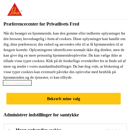
Du er på vej ind på "Sika Danmark", det lader til at du befinder
dig i "USA". Vi har en lokal hjemmeside for dit land.
Præferencecenter for Privatlivets Fred
GÅ TIL SIKA
BLIV PÅ SIKA
VÆLG ET
USA
DANMARK
LAND
Når du besøger en hjemmeside, kan den gemme eller indhente oplysninger fra
din browser, hovedsagelig i form af cookies. Disse oplysninger kan handle om
dig, dine præferencer, din enhed og anvendes ofte til at få hjemmesiden til at
fungere korrekt. Oplysningerne identificerer normalt ikke dig direkte, men de
Sika Danmark
kan give dig en mere personlig hjemmesideoplevelse. Du kan vælge ikke at
tillade visse typer cookies. Klik på de forskellige overskrifter for at finde ud af
mere og ændre i vores standardindstillinger. Du bør dog vide, at blokering af
visse typer cookies kan eventuelt påvirke din oplevelse med henblik på
hjemmesiden og de tjenester, vi kan tilbyde.
TILSÆTNING TIL
Mere information
TØRMØRTEL OG
Bekræft mine valg
GIPS
Administrer indstillinger for samtykke