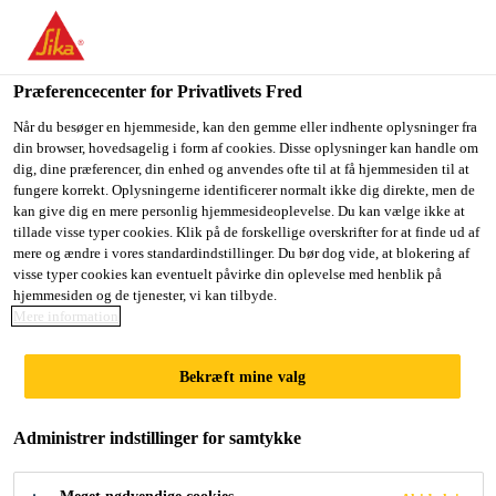
Du er på vej ind på "Sika Danmark", det lader til at du befinder
dig i "USA". Vi har en lokal hjemmeside for dit land.
Præferencecenter for Privatlivets Fred
GÅ TIL SIKA
BLIV PÅ SIKA
VÆLG ET
USA
DANMARK
LAND
Når du besøger en hjemmeside, kan den gemme eller indhente oplysninger fra
din browser, hovedsagelig i form af cookies. Disse oplysninger kan handle om
dig, dine præferencer, din enhed og anvendes ofte til at få hjemmesiden til at
fungere korrekt. Oplysningerne identificerer normalt ikke dig direkte, men de
Sika Danmark
kan give dig en mere personlig hjemmesideoplevelse. Du kan vælge ikke at
tillade visse typer cookies. Klik på de forskellige overskrifter for at finde ud af
mere og ændre i vores standardindstillinger. Du bør dog vide, at blokering af
visse typer cookies kan eventuelt påvirke din oplevelse med henblik på
hjemmesiden og de tjenester, vi kan tilbyde.
Mere information
BYGGE
Bekræft mine valg
Administrer indstillinger for samtykke