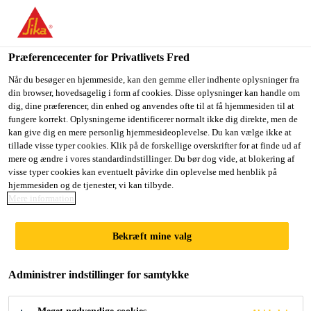
Du er på vej ind på "Sika Danmark", det lader til at du befinder
dig i "USA". Vi har en lokal hjemmeside for dit land.
Præferencecenter for Privatlivets Fred
GÅ TIL SIKA
BLIV PÅ SIKA
VÆLG ET
Byggeri
Bygge
Tag
Sikaplan® VGWT-12
USA
DANMARK
LAND
Når du besøger en hjemmeside, kan den gemme eller indhente oplysninger fra
din browser, hovedsagelig i form af cookies. Disse oplysninger kan handle om
dig, dine præferencer, din enhed og anvendes ofte til at få hjemmesiden til at
fungere korrekt. Oplysningerne identificerer normalt ikke dig direkte, men de
Sika Danmark
kan give dig en mere personlig hjemmesideoplevelse. Du kan vælge ikke at
tillade visse typer cookies. Klik på de forskellige overskrifter for at finde ud af
Sikaplan® VGWT-
mere og ændre i vores standardindstillinger. Du bør dog vide, at blokering af
visse typer cookies kan eventuelt påvirke din oplevelse med henblik på
hjemmesiden og de tjenester, vi kan tilbyde.
12
Mere information
Sikaplan®-12 VGWT (tykkelse 1,2 mm) er en
Bekræft mine valg
polyesterforstærket, syntetisk tagtætningsfolie i flere
lag, baseret på polyvinylchlorid (PVC) med ekstra
Administrer indstillinger for samtykke
brandbeskyttelse og øget fleksibilitet for enkel
Læs mere +
installation ved lave temperaturer ifølge EN 13956.