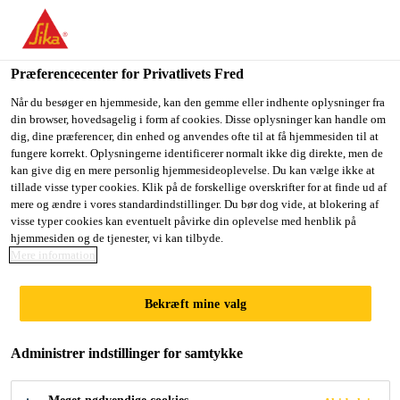
Du er på vej ind på "Sika Danmark", det lader til at du befinder
dig i "USA". Vi har en lokal hjemmeside for dit land.
Præferencecenter for Privatlivets Fred
GÅ TIL SIKA
BLIV PÅ SIKA
VÆLG ET
Byggeri
Bygge
Tag
Sarnafil® TG 66-15
USA
DANMARK
LAND
Når du besøger en hjemmeside, kan den gemme eller indhente oplysninger fra
din browser, hovedsagelig i form af cookies. Disse oplysninger kan handle om
dig, dine præferencer, din enhed og anvendes ofte til at få hjemmesiden til at
fungere korrekt. Oplysningerne identificerer normalt ikke dig direkte, men de
Sika Danmark
kan give dig en mere personlig hjemmesideoplevelse. Du kan vælge ikke at
tillade visse typer cookies. Klik på de forskellige overskrifter for at finde ud af
Sarnafil® TG 66-
mere og ændre i vores standardindstillinger. Du bør dog vide, at blokering af
visse typer cookies kan eventuelt påvirke din oplevelse med henblik på
hjemmesiden og de tjenester, vi kan tilbyde.
15
Mere information
Sarnafil TG 66-15 er en miljøvenlig tagfolie af
Bekræft mine valg
fleksible polyolefiner (FPO), fremstillet af rene, nye
råvarer, som garanterer en høj og ensartet kvalitet.
Administrer indstillinger for samtykke
Sarnafil TG 66-15 Felt (tykkelse 1,5 mm) er en
Læs mere +
syntetisk tagfolie i flere lag, baseret på førsteklasses,