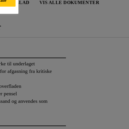
alle
TDATABLAD
VIS ALLE DOKUMENTER
r
ke til underlaget
or afgasning fra kritiske
 overfladen
er pensel
rtssand og anvendes som