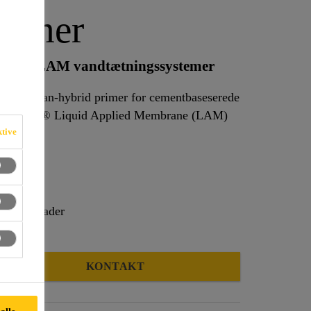
rimer
lag for LAM vandtætningssystemer
polyuretan-hybrid primer for cementbaseserede
ting af Sika® Liquid Applied Membrane (LAM)
ktive
ke overflader
KONTAKT