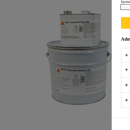
hjemm
Mere 
Admi