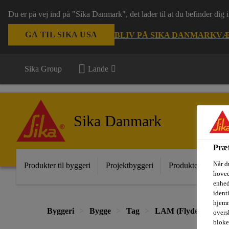
Du er på vej ind på "Sika Danmark", det lader til at du befinder dig
GÅ TIL SIKA USA
BLIV PÅ SIKA DANMARK
VÆ
Sika Group
Lande
Sika Danmark
Præf
Når d
Produkter til byggeri
Projektbyggeri
Produkter til indust
hoved
enhed
ident
hjemm
Byggeri
Bygge
Tag
LAM (Flydende tag
oversk
bloke