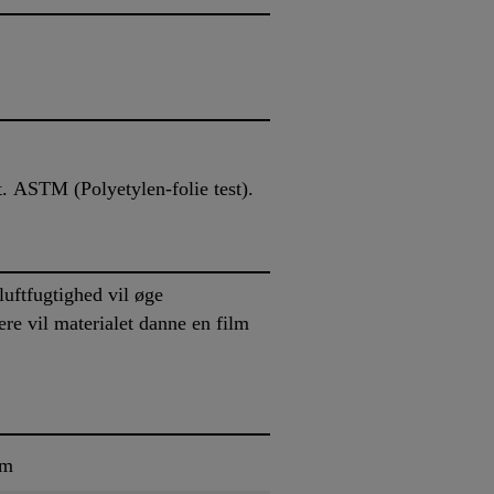
t. ASTM (Polyetylen-folie test).
uftfugtighed vil øge
re vil materialet danne en film
um