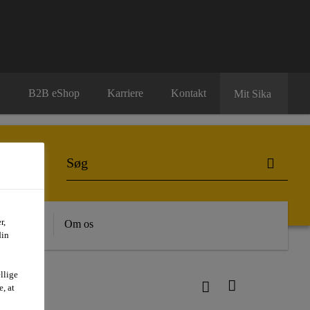
B2B eShop
Karriere
Kontakt
Mit Sika
r,
dygtighed
Om os
din
llige
, at