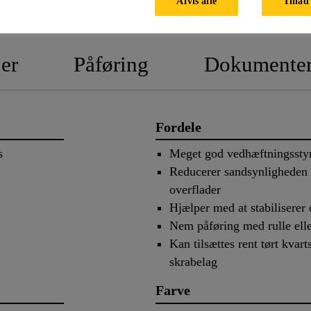
Afvis alle
Tillad 
PRODUK
er
Påføring
Dokumente
Fordele
s
Meget god vedhæftningsstyr
Reducerer sandsynligheden f
overflader
Hjælper med at stabiliserer
Nem påføring med rulle ell
Kan tilsættes rent tørt kva
skrabelag
Farve