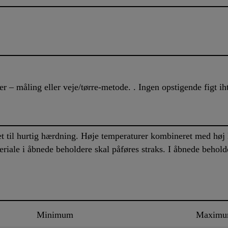
– måling eller veje/tørre-metode. . Ingen opstigende figt ih
t til hurtig hærdning. Høje temperaturer kombineret med høj l
iale i åbnede beholdere skal påføres straks. I åbnede beholde
Minimum
Maxim