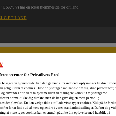
 i "USA". Vi har en lokal hjemmeside for dit land.
LG ET LAND
erencecenter for Privatlivets Fred
u besøger en hjemmeside, kan den gemme eller indhente oplysninger fra din browse
ri
Dokumenter
Digital værktøjskasse
Referencer
Bære
sagelig i form af cookies. Disse oplysninger kan handle om dig, dine præferencer, 
 og anvendes ofte til at få hjemmesiden til at fungere korrekt. Oplysningerne
ificerer normalt ikke dig direkte, men de kan give dig en mere personlig
esideoplevelse. Du kan vælge ikke at tillade visse typer cookies. Klik på de forske
membran)
Sika® Concrete Primer
rifter for at finde ud af mere og ændre i vores standardindstillinger. Du bør dog vide
ring af visse typer cookies kan eventuelt påvirke din oplevelse med henblik på