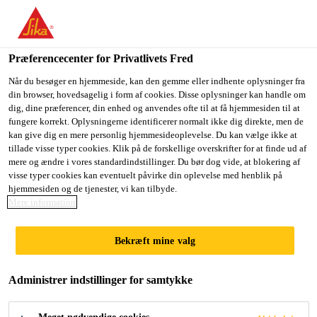
Du er på vej ind på "Sika Danmark", det lader til at du befinder
dig i "USA". Vi har en lokal hjemmeside for dit land.
Præferencecenter for Privatlivets Fred
GÅ TIL SIKA
BLIV PÅ SIKA
VÆLG ET
Byggeri
...
Sikacryl®-625 Fire+
USA
DANMARK
LAND
Når du besøger en hjemmeside, kan den gemme eller indhente oplysninger fra
din browser, hovedsagelig i form af cookies. Disse oplysninger kan handle om
dig, dine præferencer, din enhed og anvendes ofte til at få hjemmesiden til at
fungere korrekt. Oplysningerne identificerer normalt ikke dig direkte, men de
Sika Danmark
kan give dig en mere personlig hjemmesideoplevelse. Du kan vælge ikke at
tillade visse typer cookies. Klik på de forskellige overskrifter for at finde ud af
Sikacryl®-625
mere og ændre i vores standardindstillinger. Du bør dog vide, at blokering af
visse typer cookies kan eventuelt påvirke din oplevelse med henblik på
hjemmesiden og de tjenester, vi kan tilbyde.
Fire+
Mere information
Brandresistent varmeafledende coating for
Bekræft mine valg
lineære fuger og gennemføringer
Administrer indstillinger for samtykke
Sikacryl®-625 Fire+ er en 1-komponent
brandhæmmende, varmeafledende akrylbelægning,