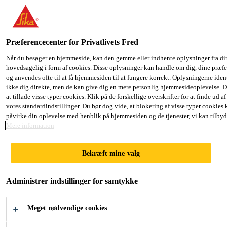
Du er på vej ind på "Sika Danmark", det lader til at du befinder dig
har en lokal hjemmeside for dit land.
Præferencecenter for Privatlivets Fred
GÅ TIL SIKA
BLIV PÅ SIKA
Byggeri
...
Sikasil® E
USA
DANMARK
Når du besøger en hjemmeside, kan den gemme eller indhente oplysninger fra di
hovedsagelig i form af cookies. Disse oplysninger kan handle om dig, dine præfe
og anvendes ofte til at få hjemmesiden til at fungere korrekt. Oplysningerne iden
ikke dig direkte, men de kan give dig en mere personlig hjemmesideoplevelse. 
Sika Danmark
at tillade visse typer cookies. Klik på de forskellige overskrifter for at finde ud a
vores standardindstillinger. Du bør dog vide, at blokering af visse typer cookies
Sikasil® E
påvirke din oplevelse med henblik på hjemmesiden og de tjenester, vi kan tilbyd
Mere information
Eddikesyrebaseret sanitetssilikone- og
Bekræft mine valg
glasfuge
Administrer indstillinger for samtykke
Sikasil® E er en 1-komponent, elastisk, eddikesyre
baseret sanitetssilikonefugemasse.
Meget nødvendige cookies