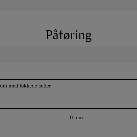
Påføring
kum med lukkede celler.
0 mm