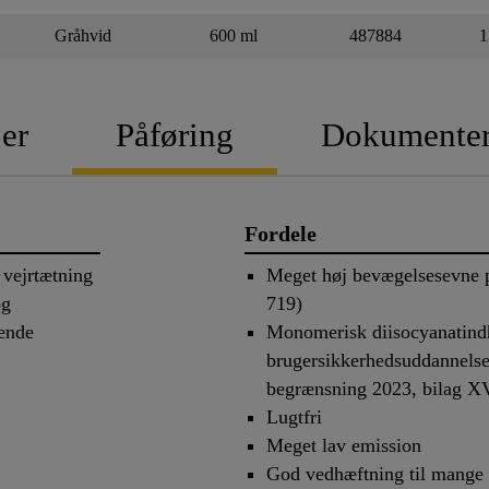
Gråhvid
600 ml
487884
1
er
Påføring
Dokumente
Fordele
 vejrtætning
Meget høj bevægelsesevne
og
719)
gende
Monomerisk diisocyanatind
brugersikkerhedsuddannel
begrænsning 2023, bilag XV
Lugtfri
Meget lav emission
God vedhæftning til mange 