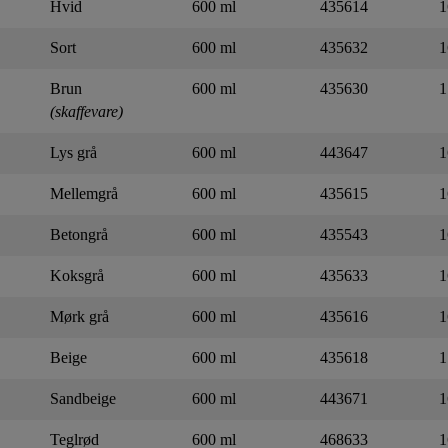
Hvid
600 ml
435614
1
Sort
600 ml
435632
1
Brun
600 ml
435630
1
(skaffevare)
Lys grå
600 ml
443647
1
Mellemgrå
600 ml
435615
1
Betongrå
600 ml
435543
1
Koksgrå
600 ml
435633
1
Mørk grå
600 ml
435616
1
Beige
600 ml
435618
1
Sandbeige
600 ml
443671
1
Teglrød
600 ml
468633
1