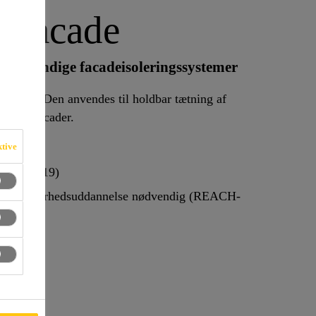
 Facade
g udvendige facadeisoleringssystemer
emasse. Den anvendes til holdbar tætning af
 EIFS facader.
ktive
ASTM C 719)
rugersikkerhedsuddannelse nødvendig (REACH-