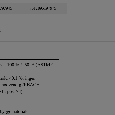
797945
7612895197975
r
 på +100 % / -50 % (ASTM C
hold <0,1 %: ingen
se nødvendig (REACH-
II, post 74)
byggematerialer