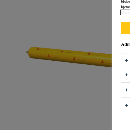
bloke
hjemm
Mere 
Admi