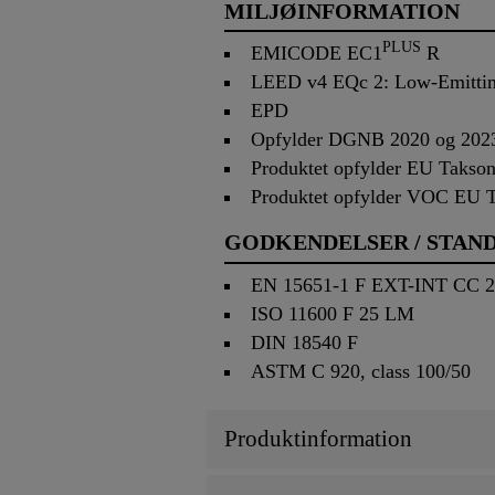
MILJØINFORMATION
PLUS
EMICODE EC1
R
LEED v4 EQc 2: Low-Emittin
EPD
Opfylder DGNB 2020 og 2023 K
Produktet opfylder EU Takso
Produktet opfylder VOC EU 
GODKENDELSER / STAN
EN 15651-1 F EXT-INT CC 
ISO 11600 F 25 LM
DIN 18540 F
ASTM C 920, class 100/50
Produktinformation