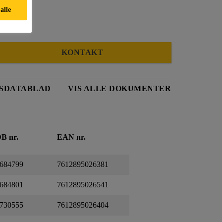
alle
KONTAKT
SDATABLAD
VIS ALLE DOKUMENTER
B nr.
EAN nr.
684799
7612895026381
684801
7612895026541
730555
7612895026404