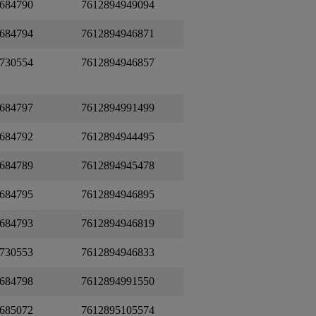
684790
7612894949094
684794
7612894946871
730554
7612894946857
684797
7612894991499
684792
7612894944495
684789
7612894945478
684795
7612894946895
684793
7612894946819
730553
7612894946833
684798
7612894991550
685072
7612895105574