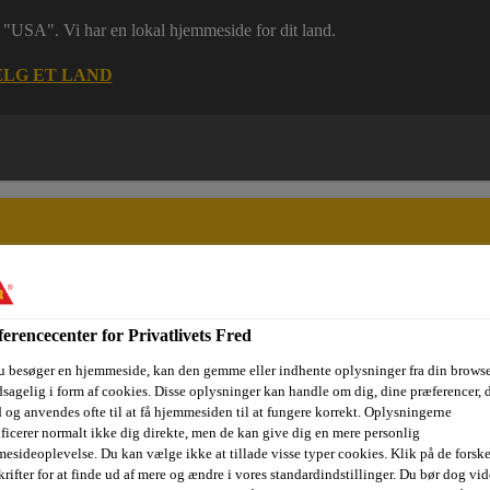
 i "USA". Vi har en lokal hjemmeside for dit land.
LG ET LAND
erencecenter for Privatlivets Fred
ri
Dokumenter
Digital værktøjskasse
Referencer
Bære
u besøger en hjemmeside, kan den gemme eller indhente oplysninger fra din browse
sagelig i form af cookies. Disse oplysninger kan handle om dig, dine præferencer, 
 og anvendes ofte til at få hjemmesiden til at fungere korrekt. Oplysningerne
ificerer normalt ikke dig direkte, men de kan give dig en mere personlig
res fugemasser og fugeskum til dit byggeri
SikaHyflex®-250 Fa
esideoplevelse. Du kan vælge ikke at tillade visse typer cookies. Klik på de forske
rifter for at finde ud af mere og ændre i vores standardindstillinger. Du bør dog vide