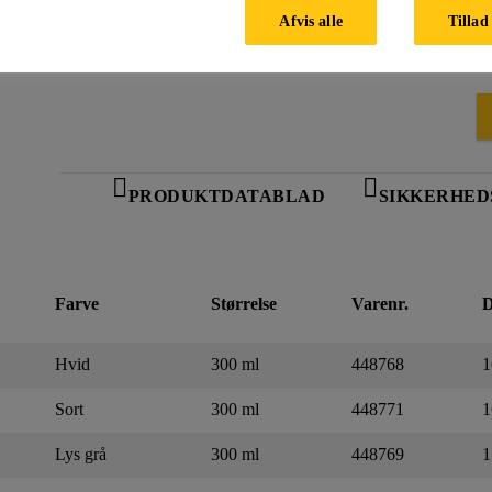
Afvis alle
Tillad 
PRODUKTDATABLAD
SIKKERHED
Farve
Størrelse
Varenr.
D
Hvid
300 ml
448768
1
Sort
300 ml
448771
1
Lys grå
300 ml
448769
1