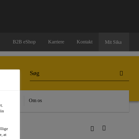
B2B eShop
Karriere
Kontakt
Mit Sika
dygtighed
Om os
r,
din
cade
llige
, at