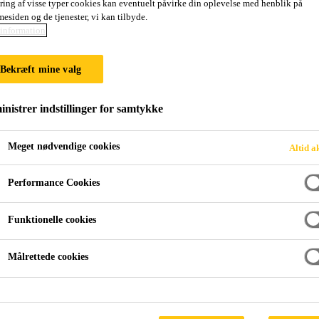
ring af visse typer cookies kan eventuelt påvirke din oplevelse med henblik på
SikaHyflex®-250
esiden og de tjenester, vi kan tilbyde.
information
Højeffektiv fugemasse til beton, murværk o
Bekræft mine valg
SikaHyflex®-250 Facade er en 1-delt polyurethan fug
nistrer indstillinger for samtykke
bevægelses- og forbindelsesfuger i beton, murværk og
Meget nødvendige cookies
Altid a
Meget høj bevægelsesevne på +100 % / -50 % (
Performance Cookies
Monomerisk diisocyanatindhold <0,1 %: ingen b
begrænsning 2023, bilag XVII, post 74)
Funktionelle cookies
Lugtfri
Målrettede cookies