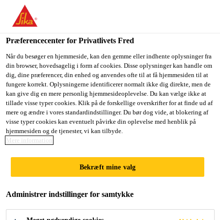
Du er på vej ind på "Sika Danmark", det lader til at du befinder
dig i "USA". Vi har en lokal hjemmeside for dit land.
Præferencecenter for Privatlivets Fred
GÅ TIL SIKA
BLIV PÅ SIKA
VÆLG ET
Byggeri
...
Sikagard® P 770
USA
DANMARK
LAND
Når du besøger en hjemmeside, kan den gemme eller indhente oplysninger fra
din browser, hovedsagelig i form af cookies. Disse oplysninger kan handle om
dig, dine præferencer, din enhed og anvendes ofte til at få hjemmesiden til at
fungere korrekt. Oplysningerne identificerer normalt ikke dig direkte, men de
Sika Danmark
kan give dig en mere personlig hjemmesideoplevelse. Du kan vælge ikke at
tillade visse typer cookies. Klik på de forskellige overskrifter for at finde ud af
Sikagard® P 770
mere og ændre i vores standardindstillinger. Du bør dog vide, at blokering af
visse typer cookies kan eventuelt påvirke din oplevelse med henblik på
hjemmesiden og de tjenester, vi kan tilbyde.
(former MSeal P 770)
Mere information
2-komponent primer på basis af Xolutec®-
Bekræft mine valg
teknologi til Sikagard®- og Sikalastic®
systemer
Administrer indstillinger for samtykke
Sikagard® P 770 er en 2-komponent primer på basis