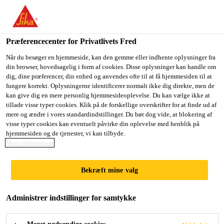
Du er på vej ind på "Sika Danmark", det lader til at du befinder
dig i "USA". Vi har en lokal hjemmeside for dit land.
Præferencecenter for Privatlivets Fred
GÅ TIL SIKA
BLIV PÅ SIKA
VÆLG ET
Byggeri
Beskytte
Betonbeskyttelse
Sikagard®-5500
USA
DANMARK
LAND
Når du besøger en hjemmeside, kan den gemme eller indhente oplysninger fra
din browser, hovedsagelig i form af cookies. Disse oplysninger kan handle om
dig, dine præferencer, din enhed og anvendes ofte til at få hjemmesiden til at
fungere korrekt. Oplysningerne identificerer normalt ikke dig direkte, men de
Sika Danmark
kan give dig en mere personlig hjemmesideoplevelse. Du kan vælge ikke at
tillade visse typer cookies. Klik på de forskellige overskrifter for at finde ud af
Sikagard®-5500
mere og ændre i vores standardindstillinger. Du bør dog vide, at blokering af
visse typer cookies kan eventuelt påvirke din oplevelse med henblik på
hjemmesiden og de tjenester, vi kan tilbyde.
Højelastisk, revneoverbyggende
Mere information
betonbeskyttelsesmaling
Bekræft mine valg
Sikagard®-5500 er en 1-komponent, vandbaseret,
høj-
Administrer indstillinger for samtykke
elastisk beskyttelsesmaling til beton. Produktet har
en meget god statisk og dynamisk