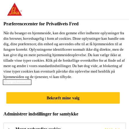
Du er på vej ind på "Sika Danmark", det lader til at du befinder
dig i "USA". Vi har en lokal hjemmeside for dit land.
Præferencecenter for Privatlivets Fred
GÅ TIL SIKA
BLIV PÅ SIKA
VÆLG ET
USA
DANMARK
LAND
Når du besøger en hjemmeside, kan den gemme eller indhente oplysninger fra
din browser, hovedsagelig i form af cookies. Disse oplysninger kan handle om
dig, dine præferencer, din enhed og anvendes ofte til at få hjemmesiden til at
fungere korrekt. Oplysningerne identificerer normalt ikke dig direkte, men de
Sika Danmark
kan give dig en mere personlig hjemmesideoplevelse. Du kan vælge ikke at
tillade visse typer cookies. Klik på de forskellige overskrifter for at finde ud af
mere og ændre i vores standardindstillinger. Du bør dog vide, at blokering af
visse typer cookies kan eventuelt påvirke din oplevelse med henblik på
hjemmesiden og de tjenester, vi kan tilbyde.
PRODUKTER
Mere information
Bekræft mine valg
Administrer indstillinger for samtykke