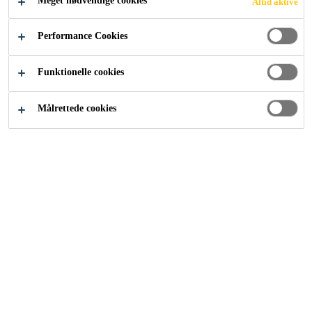
Meget nødvendige cookies
Altid aktive
Performance Cookies
Funktionelle cookies
SIKA
Målrettede cookies
Om os
Kontakt
Find forhandler
BRANDS
Casco Floor Expert
Casco