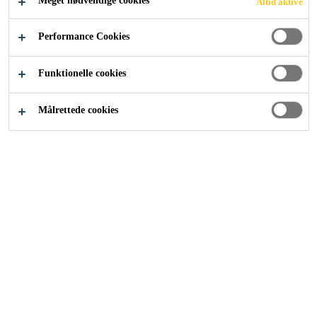
Meget nødvendige cookies
Altid aktive
Performance Cookies
Industri
...
Composite resin systems for vacuum infusio
Funktionelle cookies
Målrettede cookies
SIKA
Om os
Kontakt
Find forhandler