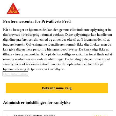
Du er på vej ind på "Sika Danmark", det lader til at du befinder
dig i "USA". Vi har en lokal hjemmeside for dit land.
Præferencecenter for Privatlivets Fred
GÅ TIL SIKA
BLIV PÅ SIKA
VÆLG ET
USA
DANMARK
LAND
Når du besøger en hjemmeside, kan den gemme eller indhente oplysninger fra
din browser, hovedsagelig i form af cookies. Disse oplysninger kan handle om
dig, dine præferencer, din enhed og anvendes ofte til at få hjemmesiden til at
fungere korrekt. Oplysningerne identificerer normalt ikke dig direkte, men de
Sika Danmark
kan give dig en mere personlig hjemmesideoplevelse. Du kan vælge ikke at
tillade visse typer cookies. Klik på de forskellige overskrifter for at finde ud af
mere og ændre i vores standardindstillinger. Du bør dog vide, at blokering af
visse typer cookies kan eventuelt påvirke din oplevelse med henblik på
hjemmesiden og de tjenester, vi kan tilbyde.
COMPOSITE RESIN
Mere information
SYSTEMS FOR
Bekræft mine valg
VACUUM
Administrer indstillinger for samtykke
INFUSION