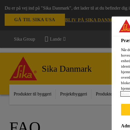
Du er på vej ind på "Sika Danmark", det lader til at du befinder dig
GÅ TIL SIKA USA
BLIV PÅ SIKA DANMARK
VÆ
Sika Group
Lande
Præf
Når d
hoved
enhed
Sika Danmark
ident
hjemm
oversk
bloke
hjemm
Produkter til byggeri
Projektbyggeri
Produkter til indust
Mere 
FAQ
Admi