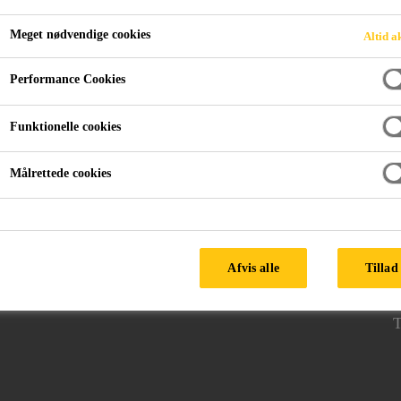
Meget nødvendige cookies
Altid a
Performance Cookies
FAQ
Funktionelle cookies
Målrettede cookies
FØLG SIKA
H
Afvis alle
Tillad 
3
T