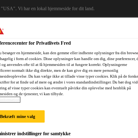
 i "USA". Vi har en lokal hjemmeside for dit land.
LG ET LAND
erencecenter for Privatlivets Fred
u besøger en hjemmeside, kan den gemme eller indhente oplysninger fra din browse
sagelig i form af cookies. Disse oplysninger kan handle om dig, dine præferencer, 
 og anvendes ofte til at få hjemmesiden til at fungere korrekt. Oplysningerne
ificerer normalt ikke dig direkte, men de kan give dig en mere personlig
esideoplevelse. Du kan vælge ikke at tillade visse typer cookies. Klik på de forske
rifter for at finde ud af mere og ændre i vores standardindstillinger. Du bør dog vide
ring af visse typer cookies kan eventuelt påvirke din oplevelse med henblik på
esiden og de tjenester, vi kan tilbyde.
ri
Dokumenter
Digital værktøjskasse
Referencer
Bære
information
Bekræft mine valg
nistrer indstillinger for samtykke