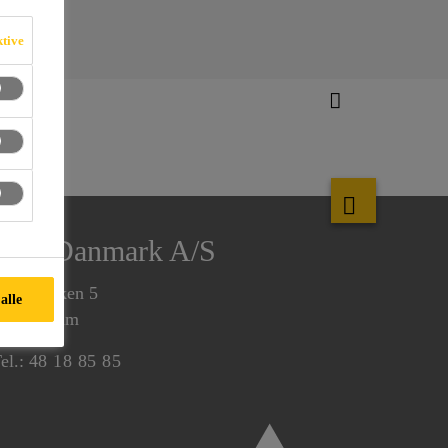
ktive
Sika Danmark A/S
irsemarken 5
alle
520 Farum
el.:
48 18 85 85