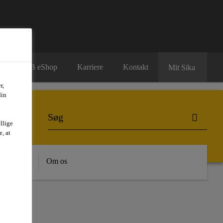
B2B eShop
Karriere
Kontakt
Mit Sika
r,
din
llige
, at
dygtighed
Om os