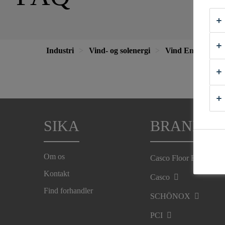
Industri
Vind- og solenergi
Vind Energi
SIKA
BRANDS
Om os
Casco Floor Expert
Kontakt
Casco
Find forhandler
SCHÖNOX
PCI