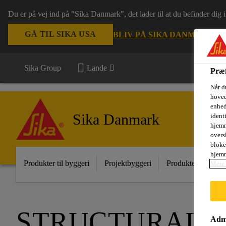
Du er på vej ind på "Sika Danmark", det lader til at du befinder dig
GÅ TIL SIKA USA
BLIV PÅ SIKA DANMARK
VÆ
Sika Group
Lande
Præf
Når d
hoved
enhed
Sika Danmark
ident
hjemm
oversk
bloke
hjemm
Produkter til byggeri
Projektbyggeri
Produkter til indust
Mere 
STRUCTURAL 
Admi