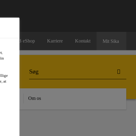
B2B eShop
Karriere
Kontakt
Mit Sika
r,
din
llige
, at
dygtighed
Om os