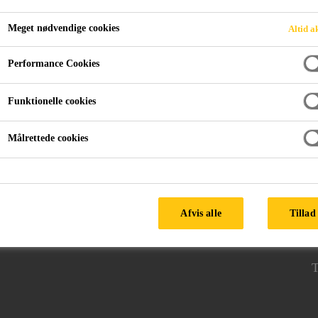
Meget nødvendige cookies
Altid a
Performance Cookies
Concrete Tower
Structural Bonding
Funktionelle cookies
Målrettede cookies
FØLG SIKA
Afvis alle
Tillad 
H
3
T