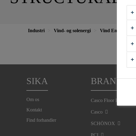
Industri
Vind- og solenergi
Vind Energi
SIKA
BRANDS
Om os
Casco Floor Expert
Kontakt
Casco
Find forhandler
SCHÖNOX
PCI