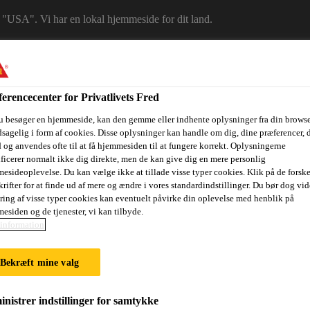
 i "USA". Vi har en lokal hjemmeside for dit land.
LG ET LAND
erencecenter for Privatlivets Fred
u besøger en hjemmeside, kan den gemme eller indhente oplysninger fra din browse
sagelig i form af cookies. Disse oplysninger kan handle om dig, dine præferencer, 
 og anvendes ofte til at få hjemmesiden til at fungere korrekt. Oplysningerne
ificerer normalt ikke dig direkte, men de kan give dig en mere personlig
esideoplevelse. Du kan vælge ikke at tillade visse typer cookies. Klik på de forske
rifter for at finde ud af mere og ændre i vores standardindstillinger. Du bør dog vide
ring af visse typer cookies kan eventuelt påvirke din oplevelse med henblik på
esiden og de tjenester, vi kan tilbyde.
ri
Dokumenter
Digital værktøjskasse
Referencer
Bære
information
Bekræft mine valg
BONDING
nistrer indstillinger for samtykke