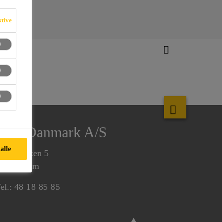
ktive
Sika Danmark A/S
alle
irsemarken 5
520 Farum
el.:
48 18 85 85