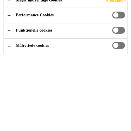
Meget nødvendige cookies
Altid aktive
Industri
...
Auxiliary Part Bonding
Performance Cookies
Funktionelle cookies
Målrettede cookies
Attachment Bonding
SIKA