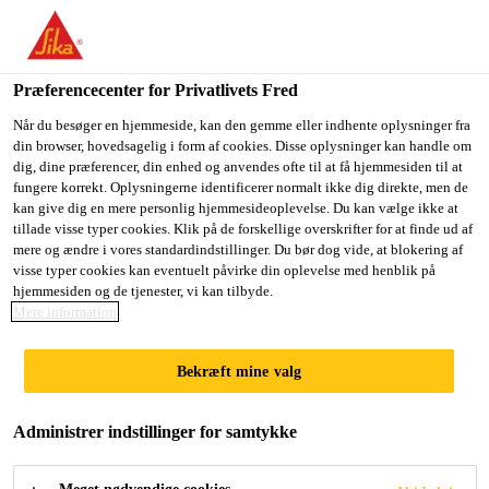
Du er på vej ind på "Sika Danmark", det lader til at du befinder
dig i "USA". Vi har en lokal hjemmeside for dit land.
Præferencecenter for Privatlivets Fred
GÅ TIL SIKA
BLIV PÅ SIKA
VÆLG ET
USA
DANMARK
LAND
Når du besøger en hjemmeside, kan den gemme eller indhente oplysninger fra
din browser, hovedsagelig i form af cookies. Disse oplysninger kan handle om
dig, dine præferencer, din enhed og anvendes ofte til at få hjemmesiden til at
fungere korrekt. Oplysningerne identificerer normalt ikke dig direkte, men de
Sika Danmark
kan give dig en mere personlig hjemmesideoplevelse. Du kan vælge ikke at
tillade visse typer cookies. Klik på de forskellige overskrifter for at finde ud af
mere og ændre i vores standardindstillinger. Du bør dog vide, at blokering af
visse typer cookies kan eventuelt påvirke din oplevelse med henblik på
hjemmesiden og de tjenester, vi kan tilbyde.
AUXILIARY PART
Mere information
BONDING
Bekræft mine valg
Administrer indstillinger for samtykke