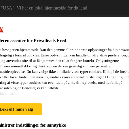
 i "USA". Vi har en lokal hjemmeside for dit land.
LG ET LAND
erencecenter for Privatlivets Fred
u besøger en hjemmeside, kan den gemme eller indhente oplysninger fra din browse
sagelig i form af cookies. Disse oplysninger kan handle om dig, dine præferencer, 
 og anvendes ofte til at få hjemmesiden til at fungere korrekt. Oplysningerne
ificerer normalt ikke dig direkte, men de kan give dig en mere personlig
esideoplevelse. Du kan vælge ikke at tillade visse typer cookies. Klik på de forske
rifter for at finde ud af mere og ændre i vores standardindstillinger. Du bør dog vide
ring af visse typer cookies kan eventuelt påvirke din oplevelse med henblik på
esiden og de tjenester, vi kan tilbyde.
ri
Dokumenter
Digital værktøjskasse
Referencer
Bære
information
Bekræft mine valg
NG SURFACES
nistrer indstillinger for samtykke