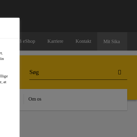
B2B eShop
Karriere
Kontakt
Mit Sika
r,
din
llige
, at
dygtighed
Om os