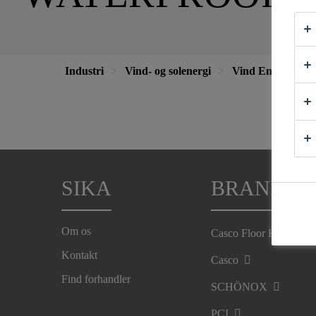
Industri
Vind- og solenergi
Vind Energi
SIKA
BRANDS
Om os
Casco Floor Expert
Kontakt
Casco
Find forhandler
SCHÖNOX
PCI