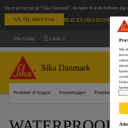
Du er på vej ind på "Sika Danmark", det lader til at du befinder dig
GÅ TIL SIKA USA
BLIV PÅ SIKA DANMARK
VÆ
Sika Group
Lande
Præf
Når d
hoved
enhed
Sika Danmark
ident
hjemm
oversk
bloke
hjemm
Produkter til byggeri
Projektbyggeri
Produkter til indust
Mere 
WATERPROOFI
Admi