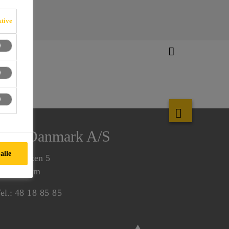
ktive
Sika Danmark A/S
alle
irsemarken 5
520 Farum
el.:
48 18 85 85