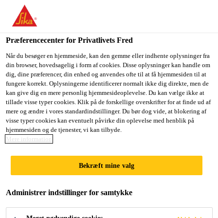
Du er på vej ind på "Sika Danmark", det lader til at du befinder
dig i "USA". Vi har en lokal hjemmeside for dit land.
Præferencecenter for Privatlivets Fred
GÅ TIL SIKA
BLIV PÅ SIKA
VÆLG ET
USA
DANMARK
LAND
Når du besøger en hjemmeside, kan den gemme eller indhente oplysninger fra
din browser, hovedsagelig i form af cookies. Disse oplysninger kan handle om
dig, dine præferencer, din enhed og anvendes ofte til at få hjemmesiden til at
fungere korrekt. Oplysningerne identificerer normalt ikke dig direkte, men de
Sika Danmark
kan give dig en mere personlig hjemmesideoplevelse. Du kan vælge ikke at
tillade visse typer cookies. Klik på de forskellige overskrifter for at finde ud af
mere og ændre i vores standardindstillinger. Du bør dog vide, at blokering af
visse typer cookies kan eventuelt påvirke din oplevelse med henblik på
hjemmesiden og de tjenester, vi kan tilbyde.
SIKA ER DIN
Mere information
SAMARBEJDSPAR
Bekræft mine valg
TNER NÅR DET
Administrer indstillinger for samtykke
GÆLDER MERE