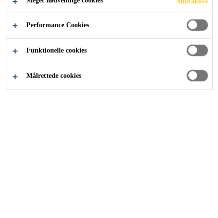
Meget nødvendige cookies
Altid aktive
Performance Cookies
Funktionelle cookies
Industri
Tekstiler og forbrugsgoder
Målrettede cookies
Overgå forventningerne med
smeltelimslaminering og
limningsløsninger til høj-
funktionstekstiler og fiberdug.
Laminerede materialer giver
funktionalitet, som intet enkelt
materiale kan give. Hvilket delvis