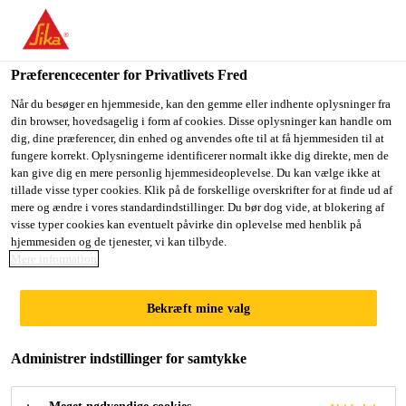
Du er på vej ind på "Sika Danmark", det lader til at du befinder
dig i "USA". Vi har en lokal hjemmeside for dit land.
Præferencecenter for Privatlivets Fred
GÅ TIL SIKA
BLIV PÅ SIKA
VÆLG ET
USA
DANMARK
LAND
Når du besøger en hjemmeside, kan den gemme eller indhente oplysninger fra
din browser, hovedsagelig i form af cookies. Disse oplysninger kan handle om
dig, dine præferencer, din enhed og anvendes ofte til at få hjemmesiden til at
fungere korrekt. Oplysningerne identificerer normalt ikke dig direkte, men de
Sika Danmark
kan give dig en mere personlig hjemmesideoplevelse. Du kan vælge ikke at
tillade visse typer cookies. Klik på de forskellige overskrifter for at finde ud af
mere og ændre i vores standardindstillinger. Du bør dog vide, at blokering af
visse typer cookies kan eventuelt påvirke din oplevelse med henblik på
hjemmesiden og de tjenester, vi kan tilbyde.
Mere information
OVERGÅR
Bekræft mine valg
FORVENTNINGE
Administrer indstillinger for samtykke
R