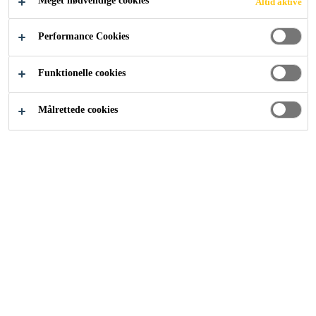
Meget nødvendige cookies
Altid aktive
Industri
...
Tape og selvklæbende belægninger
Performance Cookies
Funktionelle cookies
Målrettede cookies
SIKA
Om os
Kontakt
Find forhandler
BRANDS