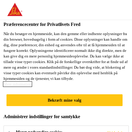
Du er på vej ind på "Sika Danmark", det lader til at du befinder
dig i "USA". Vi har en lokal hjemmeside for dit land.
Præferencecenter for Privatlivets Fred
GÅ TIL SIKA
BLIV PÅ SIKA
VÆLG ET
USA
DANMARK
LAND
Når du besøger en hjemmeside, kan den gemme eller indhente oplysninger fra
din browser, hovedsagelig i form af cookies. Disse oplysninger kan handle om
dig, dine præferencer, din enhed og anvendes ofte til at få hjemmesiden til at
fungere korrekt. Oplysningerne identificerer normalt ikke dig direkte, men de
Sika Danmark
kan give dig en mere personlig hjemmesideoplevelse. Du kan vælge ikke at
tillade visse typer cookies. Klik på de forskellige overskrifter for at finde ud af
mere og ændre i vores standardindstillinger. Du bør dog vide, at blokering af
visse typer cookies kan eventuelt påvirke din oplevelse med henblik på
hjemmesiden og de tjenester, vi kan tilbyde.
TAPES AND SELF
Mere information
ADHESIVE
Bekræft mine valg
PRODUCTS
Administrer indstillinger for samtykke