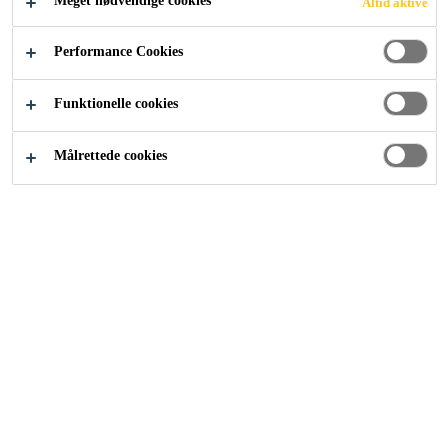
Meget nødvendige cookies
Altid aktive
SIKABOOSTER
Performance Cookies
®
Funktionelle cookies
TECHNOLOGY
Målrettede cookies
Industri
...
Sikaflex® Adhesives for SikaBooster® Tec
Sikaflex® adhesives with SikaBooster® technology have
been widely introduced by commercial transport
manufacturers to speed their bonding processes.