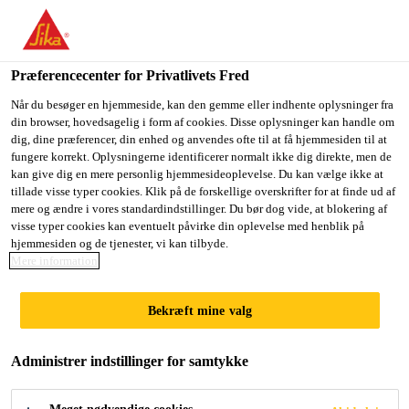
Du er på vej ind på "Sika Danmark", det lader til at du befinder
dig i "USA". Vi har en lokal hjemmeside for dit land.
Præferencecenter for Privatlivets Fred
GÅ TIL SIKA
BLIV PÅ SIKA
VÆLG ET
USA
DANMARK
LAND
Når du besøger en hjemmeside, kan den gemme eller indhente oplysninger fra
din browser, hovedsagelig i form af cookies. Disse oplysninger kan handle om
dig, dine præferencer, din enhed og anvendes ofte til at få hjemmesiden til at
fungere korrekt. Oplysningerne identificerer normalt ikke dig direkte, men de
Sika Danmark
kan give dig en mere personlig hjemmesideoplevelse. Du kan vælge ikke at
tillade visse typer cookies. Klik på de forskellige overskrifter for at finde ud af
mere og ændre i vores standardindstillinger. Du bør dog vide, at blokering af
visse typer cookies kan eventuelt påvirke din oplevelse med henblik på
hjemmesiden og de tjenester, vi kan tilbyde.
Mere information
SIKAFLEX®
Bekræft mine valg
ADHESIVES
Administrer indstillinger for samtykke
FOR