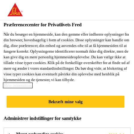
Du er på vej ind på "Sika Danmark", det lader til at du befinder
dig i "USA". Vi har en lokal hjemmeside for dit land.
Præferencecenter for Privatlivets Fred
GÅ TIL SIKA
BLIV PÅ SIKA
VÆLG ET
USA
DANMARK
LAND
Når du besøger en hjemmeside, kan den gemme eller indhente oplysninger fra
din browser, hovedsagelig i form af cookies. Disse oplysninger kan handle om
dig, dine præferencer, din enhed og anvendes ofte til at få hjemmesiden til at
fungere korrekt. Oplysningerne identificerer normalt ikke dig direkte, men de
Sika Danmark
kan give dig en mere personlig hjemmesideoplevelse. Du kan vælge ikke at
tillade visse typer cookies. Klik på de forskellige overskrifter for at finde ud af
mere og ændre i vores standardindstillinger. Du bør dog vide, at blokering af
visse typer cookies kan eventuelt påvirke din oplevelse med henblik på
hjemmesiden og de tjenester, vi kan tilbyde.
NEWS
Mere information
Bekræft mine valg
Administrer indstillinger for samtykke